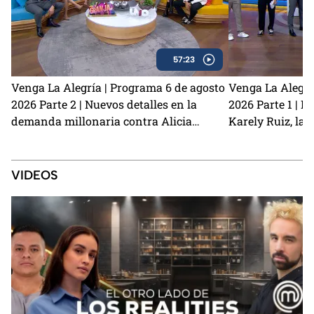
57:23
Venga La Alegría | Programa 6 de agosto
Venga La Alegrí
2026 Parte 2 | Nuevos detalles en la
2026 Parte 1 | N
demanda millonaria contra Alicia
Karely Ruiz, la 
Villarreal y Carlos Trejo como el primer
y cómo prevenir
Granjero confirmado para La Granja VIP
2
VIDEOS