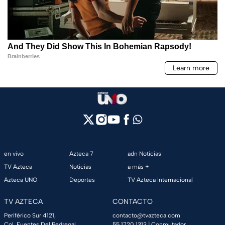
en vivo
Azteca 7
adn Noticias
TV Azteca
Noticias
a más +
Azteca UNO
Deportes
TV Azteca Internacional
TV AZTECA
CONTACTO
Periférico Sur 4121,
contacto@tvazteca.com
Col. Fuentes Del Pedregal,
55 1720 1313
| Conmutador