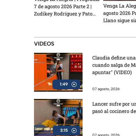
Venga La Aleg
7 de agosto 2026 Parte 2 |
agosto 2026 Pa
Zudikey Rodríguez y Pato
Llano sigue si
Araujo regresan a Exatlón
Sasha Sokol, 
México, el perrito Lauro nos
habla de su hi
visita y la emoción del Sin
preparamos un
Palabras
VIDEOS
con café
Claudia define una
cuando salga de Ma
apuntar" (VIDEO)
1:49
07 agosto, 2026
Lancer sufre por un
pasó al cocinero d
3:15
07 agosto, 2026