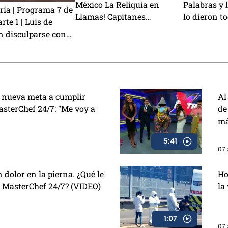
México La Reliquia en
Palabras y 
ría | Programa 7 de
Llamas! Capitanes
lo dieron to
rte 1 | Luis de
CAMBIAN de equipos y Rey
victoria
n disculparse con
Grupero habla de su salida
Arturo Carmona
ja Melenie y
as ricas alitas BBQ
 nueva meta a cumplir
Al
sterChef 24/7: "Me voy a
de
má
5:41
07 
 dolor en la pierna. ¿Qué le
Ho
e MasterChef 24/7? (VIDEO)
la
1:07
07 