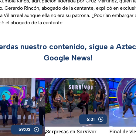
umbia Kings, agrupación liderada por Cruz Martínez, quien 
do. Gerardo Rincón, abogado de la cantante, explicó en exclus
ia Villarreal aunque ella no era su patrona. ¿Podrían embargar a 
có el abogado de la cantante.
ierdas nuestro contenido, sigue a Azte
Google News!
6:01
59:03
¡Sorpresas en Survivor
Final de vi