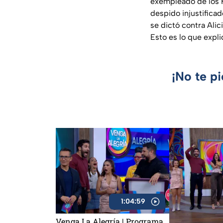
exempleado de los K
despido injustifica
se dictó contra Alic
Esto es lo que expli
¡No te p
1:04:59
Venga La Alegría | Programa