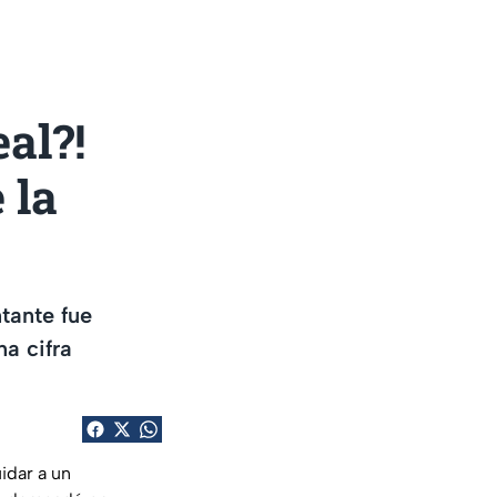
al?!
 la
tante fue
na cifra
idar a un