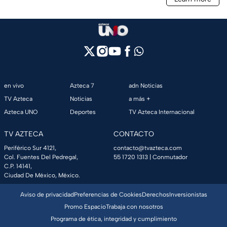
en vivo
Azteca 7
adn Noticias
TV Azteca
Noticias
a más +
Azteca UNO
Deportes
TV Azteca Internacional
TV AZTECA
CONTACTO
Periférico Sur 4121,
contacto@tvazteca.com
Col. Fuentes Del Pedregal,
55 1720 1313
| Conmutador
C.P. 14141,
Ciudad De México, México.
Aviso de privacidad
Preferencias de Cookies
Derechos
Inversionistas
Promo Espacio
Trabaja con nosotros
Programa de ética, integridad y cumplimiento