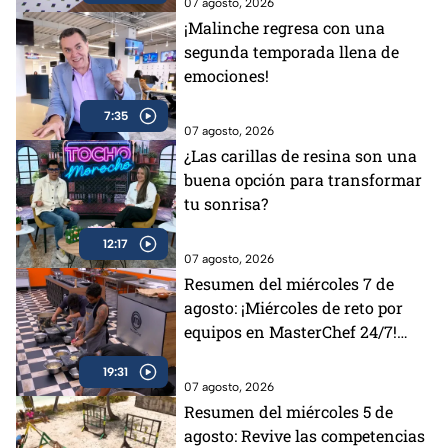
07 agosto, 2026
¡Malinche regresa con una
segunda temporada llena de
emociones!
7:35
07 agosto, 2026
¿Las carillas de resina son una
buena opción para transformar
tu sonrisa?
12:17
07 agosto, 2026
Resumen del miércoles 7 de
agosto: ¡Miércoles de reto por
equipos en MasterChef 24/7!
Revive la tensión y todos los
19:31
desafíos del día
07 agosto, 2026
Resumen del miércoles 5 de
agosto: Revive las competencias