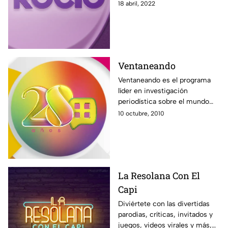
Rocío Sánchez Azuara y su
18 abril, 2022
nuevo programa Acércate a
Rocío. Solo por Azteca UNO.
Ventaneando
Ventaneando es el programa
líder en investigación
periodística sobre el mundo
del espectáculo. Noticias,
10 octubre, 2010
entrevistas, exclusivas, con un
gran equipo comandando por
Pati Chapoy.
La Resolana Con El
Capi
Diviértete con las divertidas
parodias, críticas, invitados y
juegos, videos virales y más,