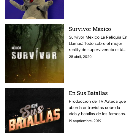
que te dejarán con la boca
abierta.
Survivor México
Survivor México La Reliquia En
Llamas: Todo sobre el mejor
reality de supervivencia está
aquí: fotos, notas y todos los
28 abril, 2020
episodios disponibles para que
vivas al máximo esta
experiencia.
En Sus Batallas
Producción de TV Azteca que
aborda entrevistas sobre la
vida y batallas de los famosos.
19 septiembre, 2019