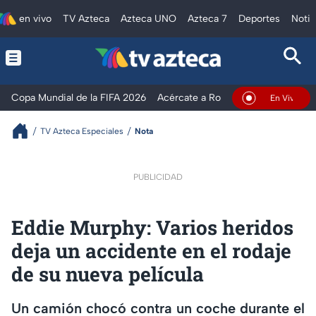
en vivo
TV Azteca
Azteca UNO
Azteca 7
Deportes
Notic
Copa Mundial de la FIFA 2026
Acércate a Rocío
Ventaneando
En Vivo
TV Azteca Especiales
Nota
PUBLICIDAD
Eddie Murphy: Varios heridos
deja un accidente en el rodaje
de su nueva película
Un camión chocó contra un coche durante el