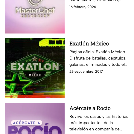
momentos exclusivos, últimas
16 febrero, 2026
noticias y sigue EN VIVO cada
programa en Azteca UNO
Exatlón México
Página oficial Exatlón México.
Disfruta de batallas, capítulos,
galerías, eliminados y todo el
contenido exclusivo fuera de la
29 septiembre, 2017
pantalla de Azteca UNO.
Acércate a Rocío
Revive los casos y las historias
más impactantes de la
televisión en compañía de