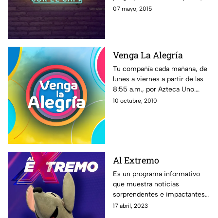
con el estilo único de El Capi
07 mayo, 2015
Pérez en La Resolana.
Venga La Alegría
Tu compañía cada mañana, de
lunes a viernes a partir de las
8:55 a.m., por Azteca Uno.
Toda la familia de VLA te
10 octubre, 2010
espera. ¡En Venga la Alegría es
tiempo de la diversión!
Al Extremo
Es un programa informativo
que muestra noticias
sorprendentes e impactantes
alrededor del mundo, además
17 abril, 2023
de especialistas y reportajes