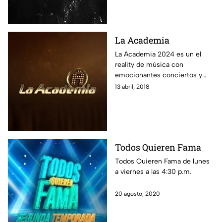
La Academia
La Academia 2024 es un el
reality de música con
emocionantes conciertos y
críticas, donde jóvenes
13 abril, 2018
cantantes compiten y la gente
vota por su alumno favorito.
Encuentra aquí la transmisión
en vivo 24/7, las últimas
noticias, las mejores fotos y
Todos Quieren Fama
revive los conciertos.
Todos Quieren Fama de lunes
a viernes a las 4:30 p.m.
20 agosto, 2020