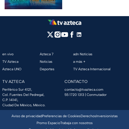
en vivo
Azteca 7
adn Noticias
TV Azteca
Noticias
a más +
Azteca UNO
Deportes
TV Azteca Internacional
TV AZTECA
CONTACTO
Periférico Sur 4121,
contacto@tvazteca.com
Col. Fuentes Del Pedregal,
55 1720 1313
| Conmutador
C.P. 14141,
Ciudad De México, México.
Aviso de privacidad
Preferencias de Cookies
Derechos
Inversionistas
Promo Espacio
Trabaja con nosotros