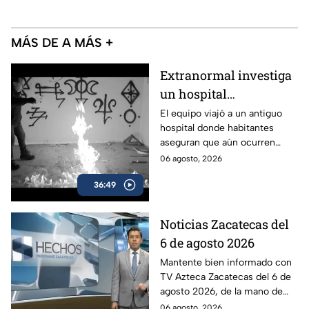
MÁS DE A MÁS +
Extranormal investiga
un hospital
abandonado en
El equipo viajó a un antiguo
hospital donde habitantes
Aguascalientes,
aseguran que aún ocurren
México, marcado por el
fenómenos difíciles de
06 agosto, 2026
misterio
explicar.
36:49
Noticias Zacatecas del
6 de agosto 2026
Mantente bien informado con
TV Azteca Zacatecas del 6 de
agosto 2026, de la mano de
Víctor Santiago.
06 agosto, 2026