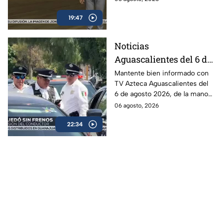
19:47
Noticias
Aguascalientes del 6 de
agosto 2026
Mantente bien informado con
TV Azteca Aguascalientes del
6 de agosto 2026, de la mano
de Roberta Sánchez.
06 agosto, 2026
22:34