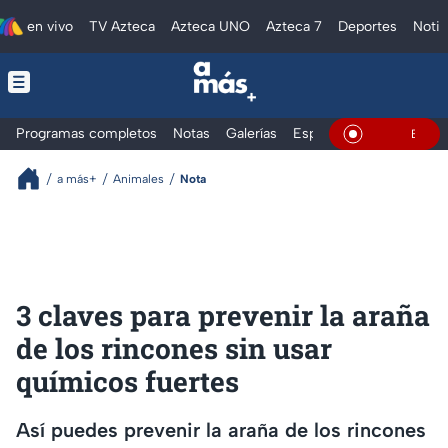
en vivo
TV Azteca
Azteca UNO
Azteca 7
Deportes
Notic
Programas completos
Notas
Galerías
Especiales
En Vivo
a más+
Animales
Nota
3 claves para prevenir la araña
de los rincones sin usar
químicos fuertes
Así puedes prevenir la araña de los rincones