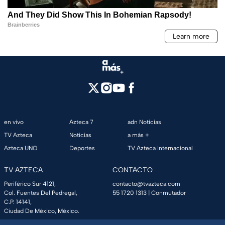
en vivo
Azteca 7
adn Noticias
TV Azteca
Noticias
a más +
Azteca UNO
Deportes
TV Azteca Internacional
TV AZTECA
CONTACTO
Periférico Sur 4121,
contacto@tvazteca.com
Col. Fuentes Del Pedregal,
55 1720 1313
| Conmutador
C.P. 14141,
Ciudad De México, México.