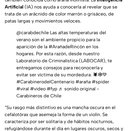
Artificial
(IA) nos ayuda a conocerla al revelar que se
trata de un arácnido de color marrón o grisáceo, de
patas largas y movimientos veloces.
@carabdechile
Las altas temperaturas del
verano son el ambiente propicio para la
aparición de la
#ArañadeRincón
en los
hogares. Por esta razón, desde nuestro
Laboratorio de Criminalística (LABOCAR), te
entregamos consejos para reconocerla y
evitar ser víctima de su mordedura. 🕷️🕸️💚
#CarabinerodelCentenario
#araña
#spider
#viral
#video
#fyp
♬ sonido original -
Carabineros de Chile
“Su rasgo más distintivo es una mancha oscura en el
cefalotórax que asemeja la forma de un violín. Se
caracteriza por ser solitaria y de hábitos nocturnos,
refugiándose durante el día en lugares oscuros, secos y