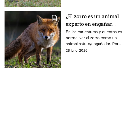
¿El zorro es un animal
experto en engañar
como dicen los dibujos
En las caricaturas y cuentos es
normal ver al zorro como un
animados?
animal astuto/engañador. Por
eso en esta ocasión se
28 julio, 2026
responderá si esto es parecido
a la vida real.