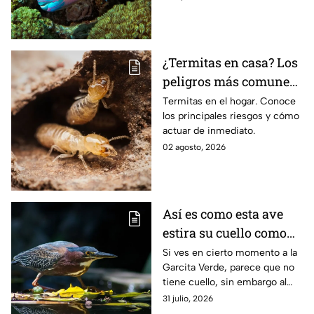
¿Termitas en casa? Los
peligros más comunes
y cómo reaccionar
Termitas en el hogar. Conoce
los principales riesgos y cómo
rápido
actuar de inmediato.
02 agosto, 2026
Así es como esta ave
estira su cuello como
en las caricaturas
Si ves en cierto momento a la
Garcita Verde, parece que no
tiene cuello, sin embargo al
momento de estirarse la
31 julio, 2026
“magia” sucede. Así es como