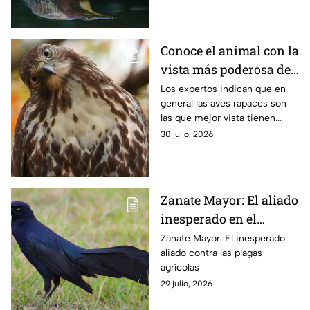
esta ave lo logra.
Conoce el animal con la
vista más poderosa del
planeta
Los expertos indican que en
general las aves rapaces son
las que mejor vista tienen.
Esto se debe a sus
30 julio, 2026
necesidades de caza y así lo
explica la ciencia.
Zanate Mayor: El aliado
inesperado en el
control de plagas
Zanate Mayor. El inesperado
aliado contra las plagas
agrícolas
agrícolas
29 julio, 2026