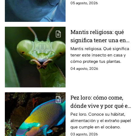
05 agosto, 2026
desaparición
Mantis religiosa: qué
significa tener una en
casa y cómo ayuda a tu
Mantis religiosa. Qué significa
tener este insecto en casa y
huerta
cómo protege tus plantas.
04 agosto, 2026
Pez loro: cómo come,
dónde vive y por qué es
una de las especies
Pez loro. Conoce su hábitat,
alimentación y el extraño papel
más raras del océano
que cumple en el océano.
03 agosto, 2026