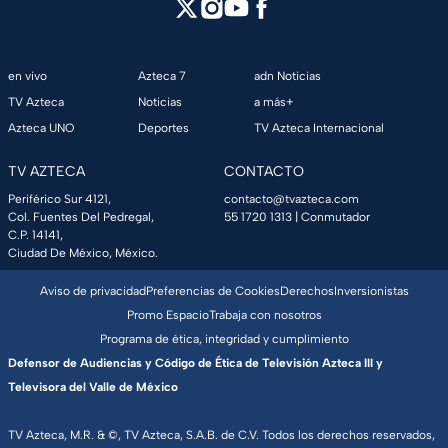
en vivo
Azteca 7
adn Noticias
TV Azteca
Noticias
a más+
Azteca UNO
Deportes
TV Azteca Internacional
TV AZTECA
CONTACTO
Periférico Sur 4121,
contacto@tvazteca.com
Col. Fuentes Del Pedregal,
55 1720 1313
| Conmutador
C.P. 14141,
Ciudad De México, México.
Aviso de privacidad
Preferencias de Cookies
Derechos
Inversionistas
Promo Espacio
Trabaja con nosotros
Programa de ética, integridad y cumplimiento
Defensor de Audiencias y Código de Ética de Televisión Azteca III y
Televisora del Valle de México
TV Azteca, M.R. & ©, TV Azteca, S.A.B. de C.V. Todos los derechos reservados,