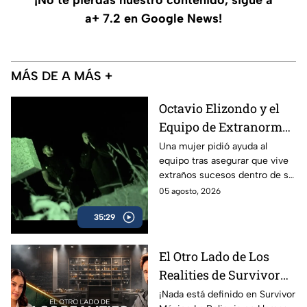
a+ 7.2 en Google News!
MÁS DE A MÁS +
Octavio Elizondo y el
Equipo de Extranormal
investigan un presunto
Una mujer pidió ayuda al
equipo tras asegurar que vive
caso de brujería que
extraños sucesos dentro de su
aterra a una familia
casa.
05 agosto, 2026
35:29
El Otro Lado de Los
Realities de Survivor
México La Reliquia en
¡Nada está definido en Survivor