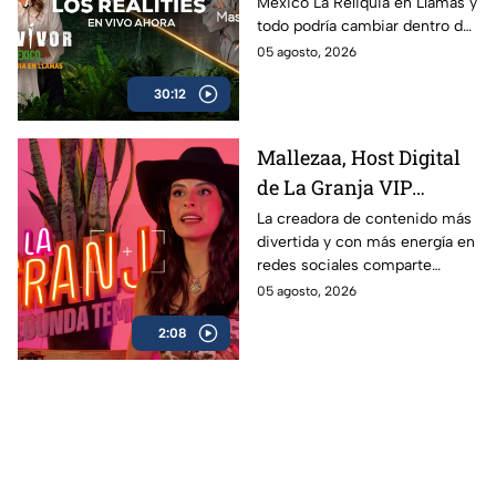
México La Reliquia en Llamas y
Llamas del miércoles
todo podría cambiar dentro de
05 de agosto
las tribus!
05 agosto, 2026
30:12
Mallezaa, Host Digital
de La Granja VIP
Segunda Temporada,
La creadora de contenido más
divertida y con más energía en
revela que se puede
redes sociales comparte
esperar del reality
detalles asombrosos que serán
05 agosto, 2026
próximamente
parte de La Granja VIP
2:08
Segunda Temporada.