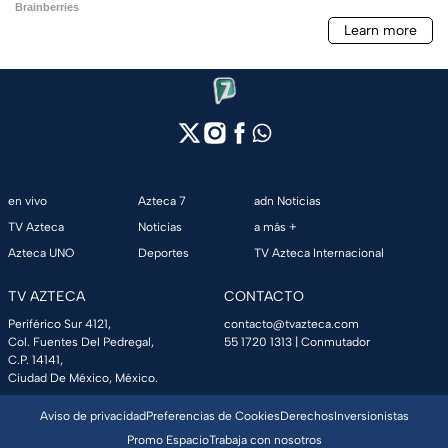
en vivo
Azteca 7
adn Noticias
TV Azteca
Noticias
a más +
Azteca UNO
Deportes
TV Azteca Internacional
TV AZTECA
CONTACTO
Periférico Sur 4121,
contacto@tvazteca.com
Col. Fuentes Del Pedregal,
55 1720 1313
| Conmutador
C.P. 14141,
Ciudad De México, México.
Aviso de privacidad
Preferencias de Cookies
Derechos
Inversionistas
Promo Espacio
Trabaja con nosotros