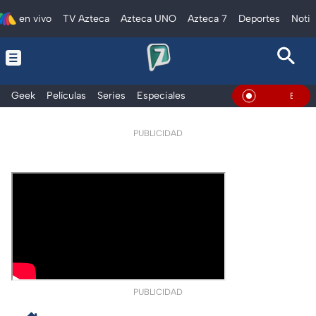
en vivo
TV Azteca
Azteca UNO
Azteca 7
Deportes
Notic
Geek
Películas
Series
Especiales
En Vivo
PUBLICIDAD
PUBLICIDAD