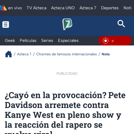
en vivo
TV Azteca
Azteca UNO
Azteca 7
Deportes
Notic
Geek
Películas
Series
Especiales
En Vivo
Azteca 7
Chismes de famosos internacionales
Nota
PUBLICIDAD
¿Cayó en la provocación? Pete
Davidson arremete contra
Kanye West en pleno show y
la reacción del rapero se