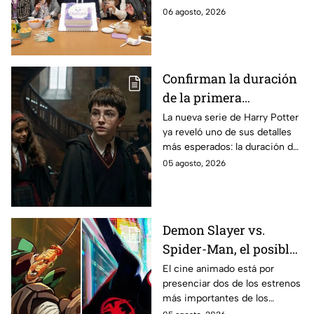
entre los fans
cerca, pues el elenco ya se
06 agosto, 2026
encuentra en grabaciones y ya
se filtraron las primeras
imágenes del set.
Confirman la duración
de la primera
temporada de Harry
La nueva serie de Harry Potter
ya reveló uno de sus detalles
Potter y emocionará a
más esperados: la duración de
los fans de los libros
la primera temporada basada
05 agosto, 2026
en los libros de J.K. Rowling.
Demon Slayer vs.
Spider-Man, el posible
gran enfrentamiento
El cine animado está por
presenciar dos de los estrenos
en taquilla del 2027
más importantes de los
últimos años.