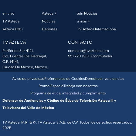
en vivo
Azteca 7
adn Noticias
TV Azteca
Noticias
a más +
Azteca UNO
Deportes
TV Azteca Internacional
TV AZTECA
CONTACTO
Periférico Sur 4121,
contacto@tvazteca.com
Col. Fuentes Del Pedregal,
55 1720 1313
| Conmutador
C.P. 14141,
Ciudad De México, México.
Aviso de privacidad
Preferencias de Cookies
Derechos
Inversionistas
Promo Espacio
Trabaja con nosotros
Programa de ética, integridad y cumplimiento
Defensor de Audiencias y Código de Ética de Televisión Azteca III y
Televisora del Valle de México
TV Azteca, M.R. & ©, TV Azteca, S.A.B. de C.V. Todos los derechos reservados,
2025.