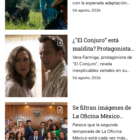
con la esperada adaptación
ahora
cinematográfica del popular
06 agosto, 2026
videojuego.
¿"El Conjuro” está
maldita? Protagonista
revela INQUIETANTES
Vera Farmiga, protagonista de
“El Conjuro”, revela
señales en su cuerpo
inexplicables señales en su
durante la grabación de
cuerpo durante el rodaje de la
06 agosto, 2026
la película
película
Se filtran imágenes de
La Oficina México
temporada 2 y un
Parece que la segunda
temporada de La Oficina
detalle desata teorías
México está cada vez más