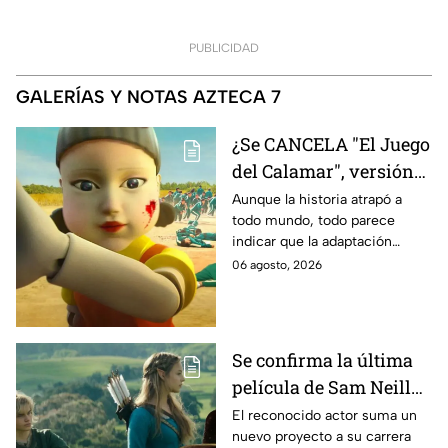
PUBLICIDAD
GALERÍAS Y NOTAS AZTECA 7
¿Se CANCELA "El Juego
del Calamar", versión
Estados Unidos? Esto
Aunque la historia atrapó a
todo mundo, todo parece
es lo que se sabe al
indicar que la adaptación
momento
podría ser cancelada:
06 agosto, 2026
Se confirma la última
película de Sam Neill
antes de morir: esto es
El reconocido actor suma un
nuevo proyecto a su carrera
lo que se sabe hasta