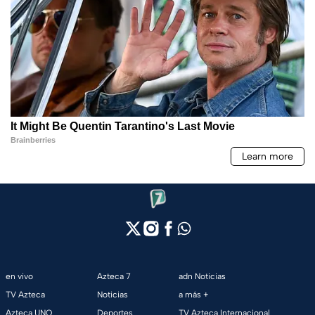
en vivo
Azteca 7
adn Noticias
TV Azteca
Noticias
a más +
Azteca UNO
Deportes
TV Azteca Internacional