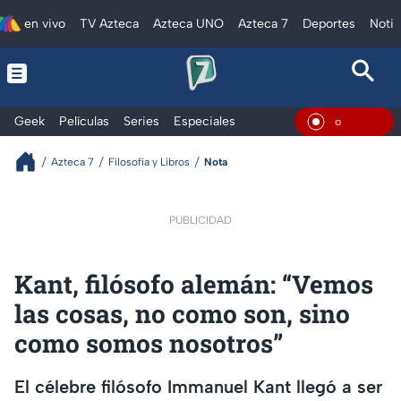
en vivo
TV Azteca
Azteca UNO
Azteca 7
Deportes
Notic
Geek
Películas
Series
Especiales
En Vivo
Azteca 7
Filosofía y Libros
Nota
PUBLICIDAD
Kant, filósofo alemán: “Vemos
las cosas, no como son, sino
como somos nosotros”
El célebre filósofo Immanuel Kant llegó a ser