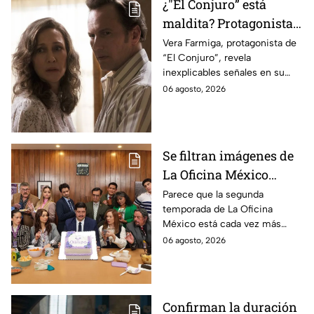
¿"El Conjuro” está
maldita? Protagonista
revela INQUIETANTES
Vera Farmiga, protagonista de
“El Conjuro”, revela
señales en su cuerpo
inexplicables señales en su
durante la grabación de
cuerpo durante el rodaje de la
06 agosto, 2026
la película
película
Se filtran imágenes de
La Oficina México
temporada 2 y un
Parece que la segunda
temporada de La Oficina
detalle desata teorías
México está cada vez más
entre los fans
cerca, pues el elenco ya se
06 agosto, 2026
encuentra en grabaciones y ya
se filtraron las primeras
imágenes del set.
Confirman la duración