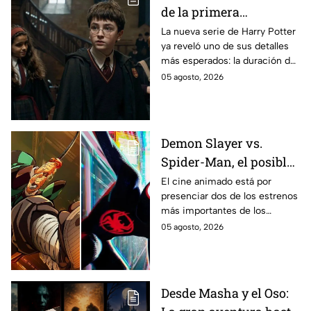
de la primera
temporada de Harry
La nueva serie de Harry Potter
ya reveló uno de sus detalles
Potter y emocionará a
más esperados: la duración de
los fans de los libros
la primera temporada basada
05 agosto, 2026
en los libros de J.K. Rowling.
Demon Slayer vs.
Spider-Man, el posible
gran enfrentamiento
El cine animado está por
presenciar dos de los estrenos
en taquilla del 2027
más importantes de los
últimos años.
05 agosto, 2026
Desde Masha y el Oso: