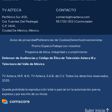
TV AZTECA
CONTACTO
Periférico Sur 4121,
contacto@tvazteca.com
Col. Fuentes Del Pedregal,
55 1720 1313
| Conmutador
C.P. 14141,
Ciudad De México, México.
Aviso de privacidad
Preferencias de Cookies
Derechos
Inversionistas
Promo Espacio
Trabaja con nosotros
Programa de ética, integridad y cumplimiento
Defensor de Audiencias y Código de Ética de Televisión Azteca III y
Televisora del Valle de México
TV Azteca, M.R. & ©, TV Azteca, S.A.B. de C.V. Todos los derechos reservados,
2025.
Queda prohibida la reproducción total o parcial sin la autorización previa,
expresa y por escrito de su titular.
Subir inicio