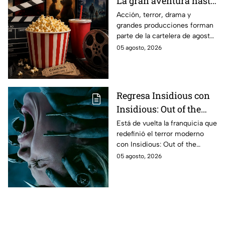
La gran aventura hasta
El Final de la Calle Oak
Acción, terror, drama y
grandes producciones forman
con Anne Hathaway.
parte de la cartelera de agosto
Esta es la lista
en México.
05 agosto, 2026
completa de los
estrenos en cines para
agosto de 2026 en
México
Regresa Insidious con
Insidious: Out of the
Further; esto revela el
Está de vuelta la franquicia que
redefinió el terror moderno
aterrador primer tráiler
con Insidious: Out of the
Further. Te contamos todo lo
05 agosto, 2026
que se sabe de la película para
que no te la pierdas.