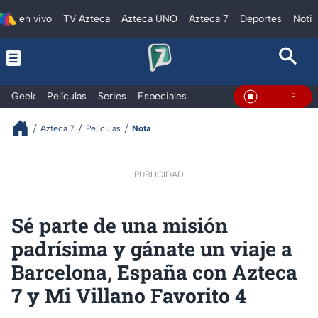
en vivo
TV Azteca
Azteca UNO
Azteca 7
Deportes
Notic
Geek
Películas
Series
Especiales
En Vivo
Azteca 7
Películas
Nota
PUBLICIDAD
Sé parte de una misión
padrísima y gánate un viaje a
Barcelona, España con Azteca
7 y Mi Villano Favorito 4