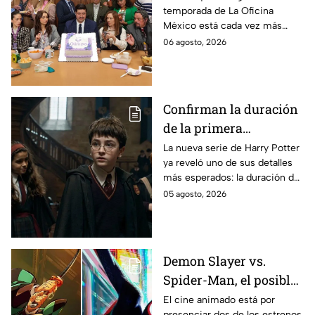
temporada de La Oficina
detalle desata teorías
México está cada vez más
entre los fans
cerca, pues el elenco ya se
06 agosto, 2026
encuentra en grabaciones y ya
se filtraron las primeras
imágenes del set.
Confirman la duración
de la primera
temporada de Harry
La nueva serie de Harry Potter
ya reveló uno de sus detalles
Potter y emocionará a
más esperados: la duración de
los fans de los libros
la primera temporada basada
05 agosto, 2026
en los libros de J.K. Rowling.
Demon Slayer vs.
Spider-Man, el posible
gran enfrentamiento
El cine animado está por
presenciar dos de los estrenos