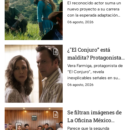
antes de morir: esto es
El reconocido actor suma un
nuevo proyecto a su carrera
lo que se sabe hasta
con la esperada adaptación
ahora
cinematográfica del popular
06 agosto, 2026
videojuego.
¿"El Conjuro” está
maldita? Protagonista
revela INQUIETANTES
Vera Farmiga, protagonista de
“El Conjuro”, revela
señales en su cuerpo
inexplicables señales en su
durante la grabación de
cuerpo durante el rodaje de la
06 agosto, 2026
la película
película
Se filtran imágenes de
La Oficina México
temporada 2 y un
Parece que la segunda