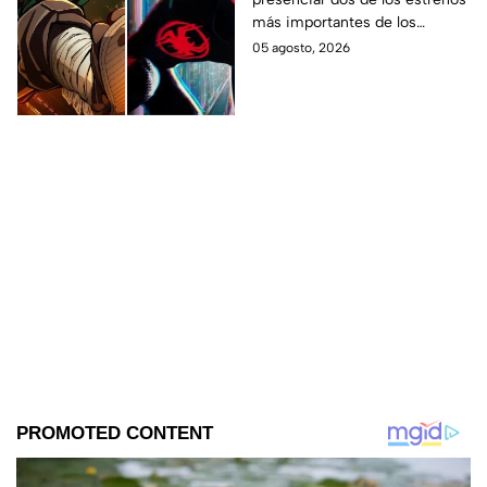
en taquilla del 2027
más importantes de los
últimos años.
05 agosto, 2026