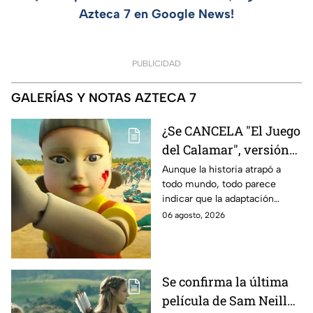
Azteca 7 en Google News!
PUBLICIDAD
GALERÍAS Y NOTAS AZTECA 7
¿Se CANCELA "El Juego
del Calamar", versión
Estados Unidos? Esto
Aunque la historia atrapó a
todo mundo, todo parece
es lo que se sabe al
indicar que la adaptación
momento
podría ser cancelada:
06 agosto, 2026
Se confirma la última
película de Sam Neill