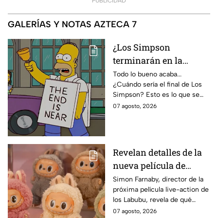
PUBLICIDAD
GALERÍAS Y NOTAS AZTECA 7
¿Los Simpson
terminarán en la
temporada 40? Actriz
Todo lo bueno acaba...
¿Cuándo sería el final de Los
de Bart Simpson da
Simpson? Esto es lo que se
IMPACTANTE
sabe:
07 agosto, 2026
declaración
Revelan detalles de la
nueva película de
Labubu: de qué tratará
Simon Farnaby, director de la
próxima película live-action de
y cuándo se estrena
los Labubu, revela de qué
tratará la cinta. Aquí te
07 agosto, 2026