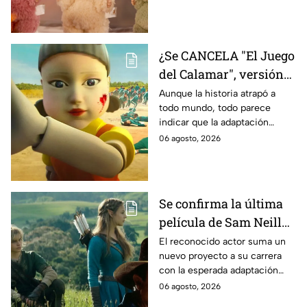
contamos los detalles.
¿Se CANCELA "El Juego
del Calamar", versión
Estados Unidos? Esto
Aunque la historia atrapó a
todo mundo, todo parece
es lo que se sabe al
indicar que la adaptación
momento
podría ser cancelada:
06 agosto, 2026
Se confirma la última
película de Sam Neill
antes de morir: esto es
El reconocido actor suma un
nuevo proyecto a su carrera
lo que se sabe hasta
con la esperada adaptación
ahora
cinematográfica del popular
06 agosto, 2026
videojuego.