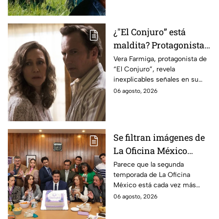
¿"El Conjuro” está
maldita? Protagonista
revela INQUIETANTES
Vera Farmiga, protagonista de
“El Conjuro”, revela
señales en su cuerpo
inexplicables señales en su
durante la grabación de
cuerpo durante el rodaje de la
06 agosto, 2026
la película
película
Se filtran imágenes de
La Oficina México
temporada 2 y un
Parece que la segunda
temporada de La Oficina
detalle desata teorías
México está cada vez más
entre los fans
cerca, pues el elenco ya se
06 agosto, 2026
encuentra en grabaciones y ya
se filtraron las primeras