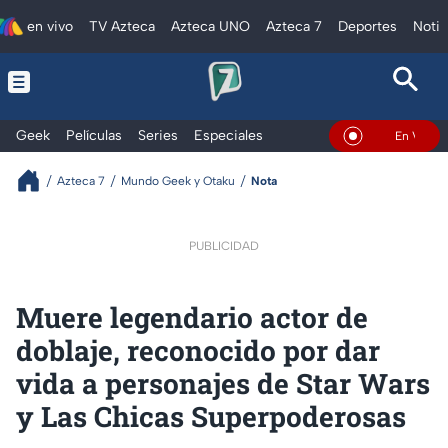
en vivo
TV Azteca
Azteca UNO
Azteca 7
Deportes
Notic
Geek
Películas
Series
Especiales
En Vivo
Azteca 7
Mundo Geek y Otaku
Nota
PUBLICIDAD
Muere legendario actor de
doblaje, reconocido por dar
vida a personajes de Star Wars
y Las Chicas Superpoderosas