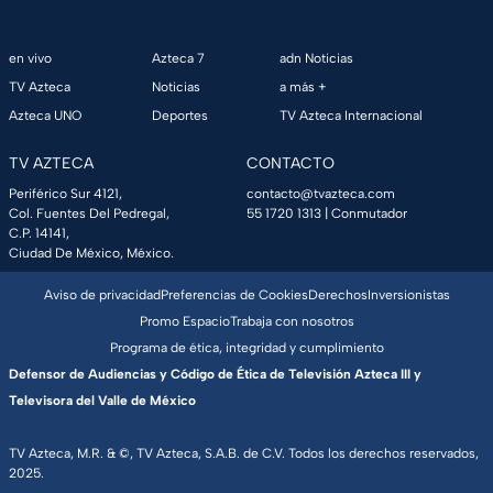
en vivo
Azteca 7
adn Noticias
TV Azteca
Noticias
a más +
Azteca UNO
Deportes
TV Azteca Internacional
TV AZTECA
CONTACTO
Periférico Sur 4121,
contacto@tvazteca.com
Col. Fuentes Del Pedregal,
55 1720 1313
| Conmutador
C.P. 14141,
Ciudad De México, México.
Aviso de privacidad
Preferencias de Cookies
Derechos
Inversionistas
Promo Espacio
Trabaja con nosotros
Programa de ética, integridad y cumplimiento
Defensor de Audiencias y Código de Ética de Televisión Azteca III y
Televisora del Valle de México
TV Azteca, M.R. & ©, TV Azteca, S.A.B. de C.V. Todos los derechos reservados,
2025.