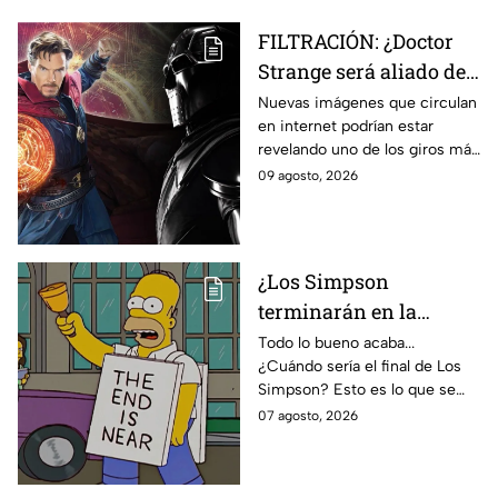
FILTRACIÓN: ¿Doctor
Strange será aliado de
Doctor Doom en
Nuevas imágenes que circulan
en internet podrían estar
Avengers: Doomsday?
revelando uno de los giros más
Esto revelan las nuevas
inesperados de Doctor Strange
09 agosto, 2026
imágenes filtradas
en Avengers: Doomsday.
¿Los Simpson
terminarán en la
temporada 40? Actriz
Todo lo bueno acaba...
¿Cuándo sería el final de Los
de Bart Simpson da
Simpson? Esto es lo que se
IMPACTANTE
sabe:
07 agosto, 2026
declaración