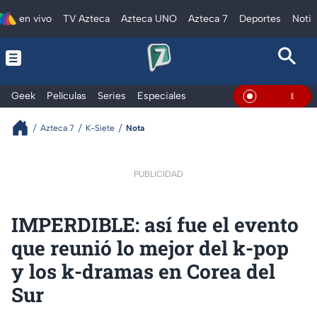
en vivo
TV Azteca
Azteca UNO
Azteca 7
Deportes
Notic
Geek
Películas
Series
Especiales
En Vivo
Azteca 7
K-Siete
Nota
PUBLICIDAD
IMPERDIBLE: así fue el evento
que reunió lo mejor del k-pop
y los k-dramas en Corea del
Sur