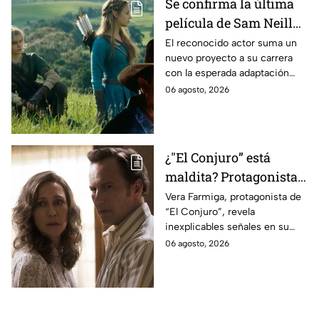
Se confirma la última
película de Sam Neill
antes de morir: esto es
El reconocido actor suma un
nuevo proyecto a su carrera
lo que se sabe hasta
con la esperada adaptación
ahora
cinematográfica del popular
06 agosto, 2026
videojuego.
¿"El Conjuro” está
maldita? Protagonista
revela INQUIETANTES
Vera Farmiga, protagonista de
“El Conjuro”, revela
señales en su cuerpo
inexplicables señales en su
durante la grabación de
cuerpo durante el rodaje de la
06 agosto, 2026
la película
película