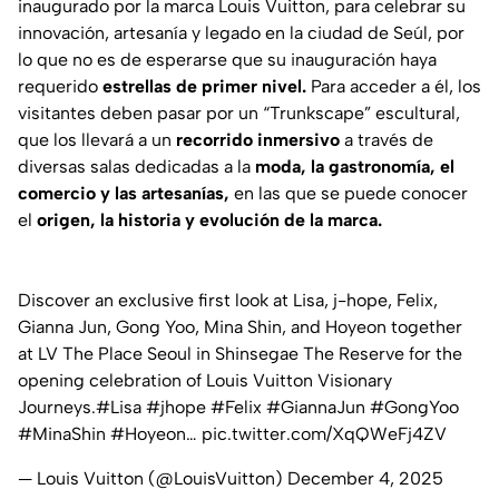
inaugurado por la marca
Louis Vuitton
, para celebrar su
innovación, artesanía y legado en la ciudad de Seúl, por
lo que no es de esperarse que su inauguración haya
requerido
estrellas de primer nivel.
Para acceder a él, los
visitantes deben pasar por un “
Trunkscape
” escultural,
que los llevará a un
recorrido inmersivo
a través de
diversas salas dedicadas a la
moda, la gastronomía, el
comercio y las artesanías,
en las que se puede conocer
el
origen, la historia y evolución de la marca.
Discover an exclusive first look at Lisa, j-hope, Felix,
Gianna Jun, Gong Yoo, Mina Shin, and Hoyeon together
at LV The Place Seoul in Shinsegae The Reserve for the
opening celebration of Louis Vuitton Visionary
Journeys.
#Lisa
#jhope
#Felix
#GiannaJun
#GongYoo
#MinaShin
#Hoyeon
…
pic.twitter.com/XqQWeFj4ZV
— Louis Vuitton (@LouisVuitton)
December 4, 2025