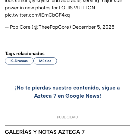
look strikingly stylish and adorable, serving major star
power in new photos for LOUIS VUITTON.
pic.twitter.com/IEmCbCF4xq
— Pop Core (@TheePopCore)
December 5, 2025
Tags relacionados
K-Dramas
Música
¡No te pierdas nuestro contenido, sigue a
Azteca 7 en Google News!
PUBLICIDAD
GALERÍAS Y NOTAS AZTECA 7