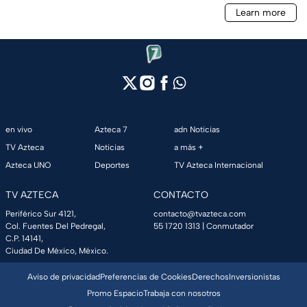
en vivo
Azteca 7
adn Noticias
TV Azteca
Noticias
a más +
Azteca UNO
Deportes
TV Azteca Internacional
TV AZTECA
CONTACTO
Periférico Sur 4121,
contacto@tvazteca.com
Col. Fuentes Del Pedregal,
55 1720 1313
| Conmutador
C.P. 14141,
Ciudad De México, México.
Aviso de privacidad
Preferencias de Cookies
Derechos
Inversionistas
Promo Espacio
Trabaja con nosotros