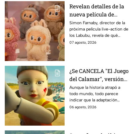
Revelan detalles de la
nueva película de
Labubu: de qué tratará
Simon Farnaby, director de la
próxima película live-action de
y cuándo se estrena
los Labubu, revela de qué
tratará la cinta. Aquí te
07 agosto, 2026
contamos los detalles.
¿Se CANCELA "El Juego
del Calamar", versión
Estados Unidos? Esto
Aunque la historia atrapó a
todo mundo, todo parece
es lo que se sabe al
indicar que la adaptación
momento
podría ser cancelada:
06 agosto, 2026