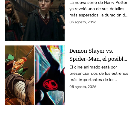
temporada de Harry
La nueva serie de Harry Potter
ya reveló uno de sus detalles
Potter y emocionará a
más esperados: la duración de
los fans de los libros
la primera temporada basada
05 agosto, 2026
en los libros de J.K. Rowling.
Demon Slayer vs.
Spider-Man, el posible
gran enfrentamiento
El cine animado está por
presenciar dos de los estrenos
en taquilla del 2027
más importantes de los
últimos años.
05 agosto, 2026