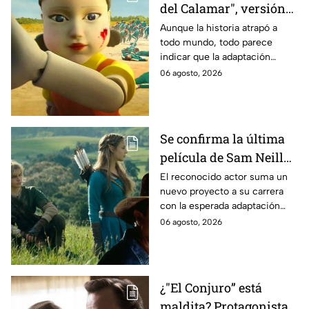
del Calamar", versión
Estados Unidos? Esto
Aunque la historia atrapó a
todo mundo, todo parece
es lo que se sabe al
indicar que la adaptación
momento
podría ser cancelada:
06 agosto, 2026
Se confirma la última
película de Sam Neill
antes de morir: esto es
El reconocido actor suma un
nuevo proyecto a su carrera
lo que se sabe hasta
con la esperada adaptación
ahora
cinematográfica del popular
06 agosto, 2026
videojuego.
¿"El Conjuro” está
maldita? Protagonista