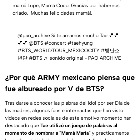
mamá Lupe, Mamá Coco. Gracias por habernos
criado. ¡Muchas felicidades mamá!.
@pao_archive
Si te amamos mucho Tae 💕💕
💕💕 @BTS
#concert
#taehyung
#BTS_WORLDTOUR_MEXICOCITY
#방탄소
년단
#BTS
♬ sonido original - PAO ARCHIVE
¿Por qué ARMY mexicano piensa que
fue albureado por V de BTS?
Tras darse a conocer las plabras del idol por ser Día de
las madres, algunos fans e internautas que han visto
videos en redes sociales de este emotivo momento han
destacado que
Tae utilizó un juego de palabras al
momento de nombrar a "Mamá María"
y practicamente