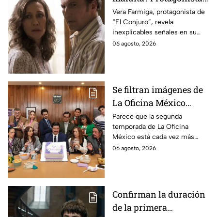
revela INQUIETANTES
Vera Farmiga, protagonista de
“El Conjuro”, revela
señales en su cuerpo
inexplicables señales en su
durante la grabación de
cuerpo durante el rodaje de la
06 agosto, 2026
la película
película
Se filtran imágenes de
La Oficina México
temporada 2 y un
Parece que la segunda
temporada de La Oficina
detalle desata teorías
México está cada vez más
entre los fans
cerca, pues el elenco ya se
06 agosto, 2026
encuentra en grabaciones y ya
se filtraron las primeras
imágenes del set.
Confirman la duración
de la primera