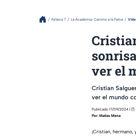
Azteca 7
La Academia: Camino a la Fama
Vide
Cristia
sonris
ver el
Cristian Salgue
ver el mundo co
Publicado 17/09/2024 | 🕑
Por:
Matías Mena
¡Cristian, hermano,