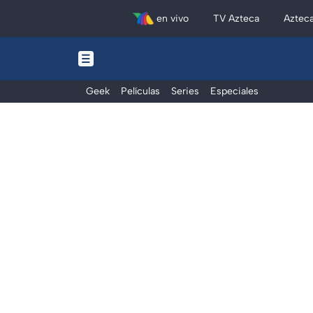
en vivo
TV Azteca
Aztec
Geek
Películas
Series
Especiales