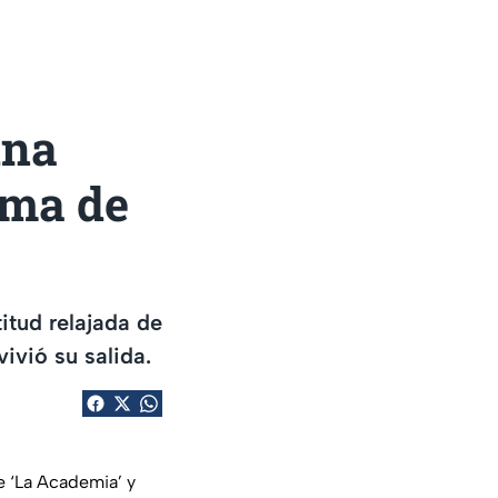
una
rma de
itud relajada de
ivió su salida.
e ‘La Academia’ y