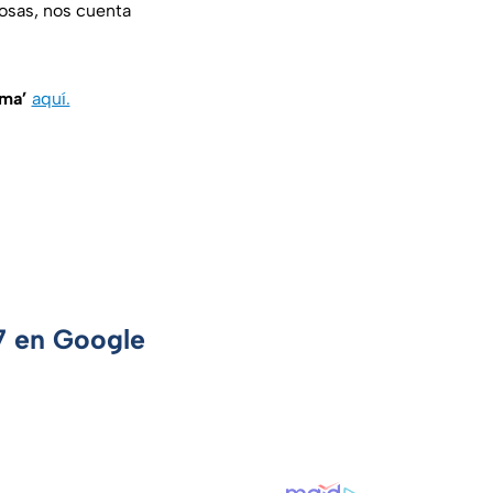
cosas, nos cuenta
ama’
aquí.
 7 en Google