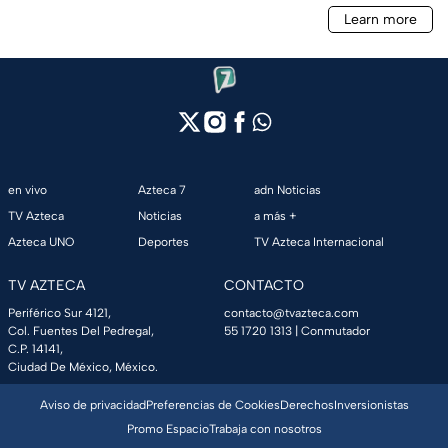
en vivo
Azteca 7
adn Noticias
TV Azteca
Noticias
a más +
Azteca UNO
Deportes
TV Azteca Internacional
TV AZTECA
CONTACTO
Periférico Sur 4121,
contacto@tvazteca.com
Col. Fuentes Del Pedregal,
55 1720 1313
| Conmutador
C.P. 14141,
Ciudad De México, México.
Aviso de privacidad
Preferencias de Cookies
Derechos
Inversionistas
Promo Espacio
Trabaja con nosotros