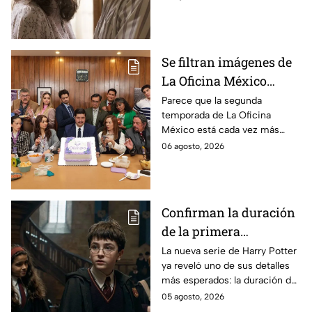
la película
película
Se filtran imágenes de
La Oficina México
temporada 2 y un
Parece que la segunda
temporada de La Oficina
detalle desata teorías
México está cada vez más
entre los fans
cerca, pues el elenco ya se
06 agosto, 2026
encuentra en grabaciones y ya
se filtraron las primeras
imágenes del set.
Confirman la duración
de la primera
temporada de Harry
La nueva serie de Harry Potter
ya reveló uno de sus detalles
Potter y emocionará a
más esperados: la duración de
los fans de los libros
la primera temporada basada
05 agosto, 2026
en los libros de J.K. Rowling.