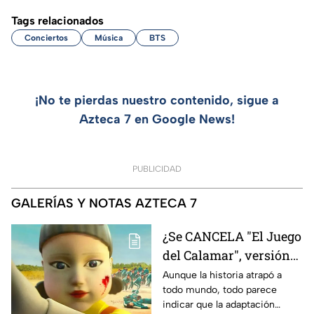
Tags relacionados
Conciertos
Música
BTS
¡No te pierdas nuestro contenido, sigue a
Azteca 7 en Google News!
PUBLICIDAD
GALERÍAS Y NOTAS AZTECA 7
¿Se CANCELA "El Juego
del Calamar", versión
Estados Unidos? Esto
Aunque la historia atrapó a
todo mundo, todo parece
es lo que se sabe al
indicar que la adaptación
momento