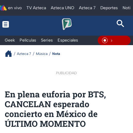
en vivo
TV Azteca
Azteca UNO
Azteca 7
Deportes
Notic
Geek
Películas
Series
Especiales
En Vivo
Azteca 7
Música
Nota
PUBLICIDAD
En plena euforia por BTS,
CANCELAN esperado
concierto en México de
ÚLTIMO MOMENTO