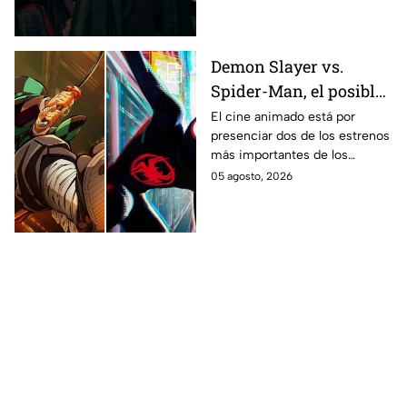
Demon Slayer vs.
Spider-Man, el posible
gran enfrentamiento
El cine animado está por
presenciar dos de los estrenos
en taquilla del 2027
más importantes de los
últimos años.
05 agosto, 2026