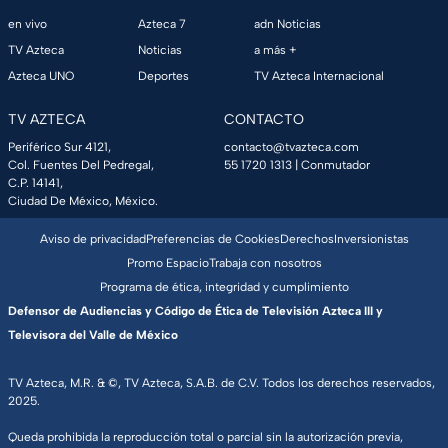
en vivo
Azteca 7
adn Noticias
TV Azteca
Noticias
a más +
Azteca UNO
Deportes
TV Azteca Internacional
TV AZTECA
CONTACTO
Periférico Sur 4121,
contacto@tvazteca.com
Col. Fuentes Del Pedregal,
55 1720 1313
| Conmutador
C.P. 14141,
Ciudad De México, México.
Aviso de privacidad
Preferencias de Cookies
Derechos
Inversionistas
Promo Espacio
Trabaja con nosotros
Programa de ética, integridad y cumplimiento
Defensor de Audiencias y Código de Ética de Televisión Azteca III y
Televisora del Valle de México
TV Azteca, M.R. & ©, TV Azteca, S.A.B. de C.V. Todos los derechos reservados,
2025.
Queda prohibida la reproducción total o parcial sin la autorización previa,