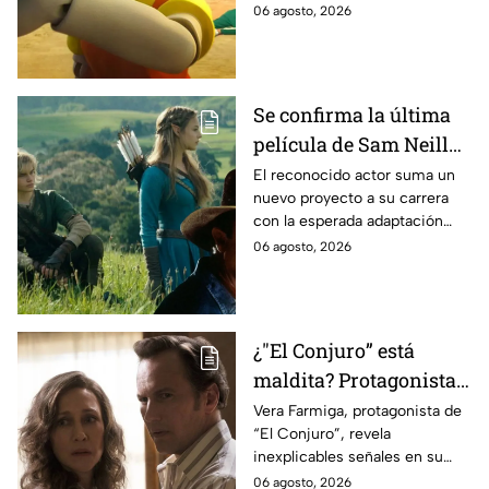
podría ser cancelada:
06 agosto, 2026
Se confirma la última
película de Sam Neill
antes de morir: esto es
El reconocido actor suma un
nuevo proyecto a su carrera
lo que se sabe hasta
con la esperada adaptación
ahora
cinematográfica del popular
06 agosto, 2026
videojuego.
¿"El Conjuro” está
maldita? Protagonista
revela INQUIETANTES
Vera Farmiga, protagonista de
“El Conjuro”, revela
señales en su cuerpo
inexplicables señales en su
durante la grabación de
cuerpo durante el rodaje de la
06 agosto, 2026