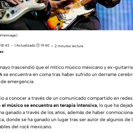
/WireImage)
 18:43
| Actualizado 🕑 19:40
2 minutos lectura
ez
mayo trascendió que el mítico músico mexicano y ex-guitarri
h
se encuentra en coma tras haber sufrido un derrame cerebra
o de emergencia.
e dio a conocer a través de un comunicado compartido en redes
e
el músico se encuentra en terapia intensiva
, lo que ha deja
ha ganado a través de los años, además de haber conmocionad
ca, donde se ha ganado un lugar tras ser autor de algunos de lo
ables del rock mexicano.