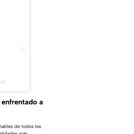
ch)
 enfrentado a
ñables de todos los
alidades más