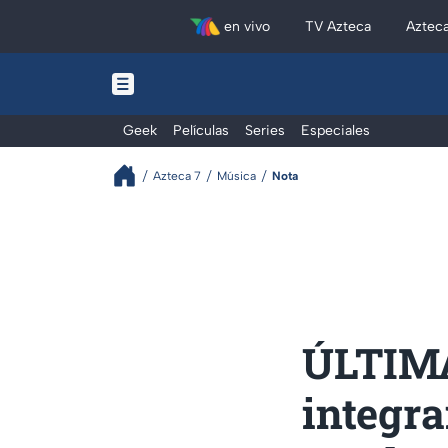
en vivo
TV Azteca
Aztec
Geek
Películas
Series
Especiales
Azteca 7
Música
Nota
ÚLTIMA
integra