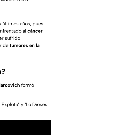
s últimos años, pues
enfrentado al
cáncer
er sufrido
ar de
tumores en la
h?
Marcovich
formó
 Explota" y "Lo Dioses