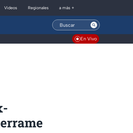
Regionales
Videos
a más +
En Vivo
x-
 derrame