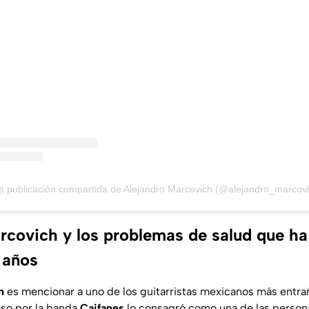
a publicación compartida de Alejandro Marcovich (@alejandro_marcovi
rcovich y los problemas de salud que ha
 años
h
es mencionar a uno de los guitarristas mexicanos más entra
aso por la banda
Caifanes
lo consagró como una de las person