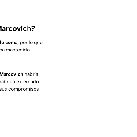
Marcovich?
 de coma
, por lo que
e ha mantenido
 Marcovich
habría
 habrían externado
on sus compromisos