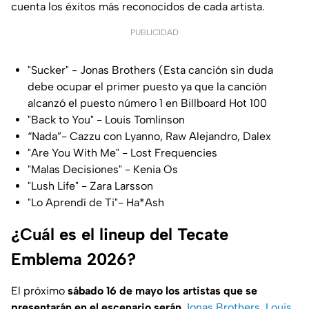
cuenta los éxitos más reconocidos de cada artista.
PUBLICIDAD
"Sucker" - Jonas Brothers (Esta canción sin duda
debe ocupar el primer puesto ya que la canción
alcanzó el puesto número 1 en Billboard Hot 100
"Back to You" - Louis Tomlinson
“Nada”- Cazzu con Lyanno, Raw Alejandro, Dalex
"Are You With Me" - Lost Frequencies
"Malas Decisiones" - Kenia Os
"Lush Life" - Zara Larsson
"Lo Aprendí de Ti"- Ha*Ash
¿Cuál es el lineup del Tecate
Emblema 2026?
El próximo
sábado 16 de mayo los artistas que se
presentarán en el escenario serán
Jonas Brothers
,
Louis