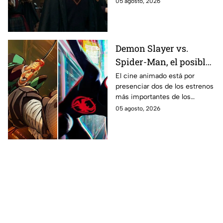
05 agosto, 2026
en los libros de J.K. Rowling.
Demon Slayer vs.
Spider-Man, el posible
gran enfrentamiento
El cine animado está por
presenciar dos de los estrenos
en taquilla del 2027
más importantes de los
últimos años.
05 agosto, 2026