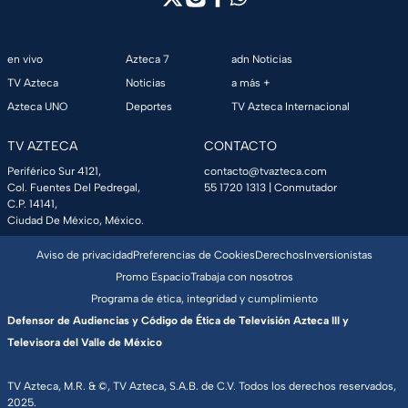
en vivo
Azteca 7
adn Noticias
TV Azteca
Noticias
a más +
Azteca UNO
Deportes
TV Azteca Internacional
TV AZTECA
CONTACTO
Periférico Sur 4121,
contacto@tvazteca.com
Col. Fuentes Del Pedregal,
55 1720 1313
| Conmutador
C.P. 14141,
Ciudad De México, México.
Aviso de privacidad
Preferencias de Cookies
Derechos
Inversionistas
Promo Espacio
Trabaja con nosotros
Programa de ética, integridad y cumplimiento
Defensor de Audiencias y Código de Ética de Televisión Azteca III y
Televisora del Valle de México
TV Azteca, M.R. & ©, TV Azteca, S.A.B. de C.V. Todos los derechos reservados,
2025.