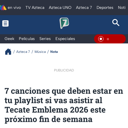
en vivo
TV Azteca
Azteca UNO
Azteca 7
Deportes
Notic
Geek
Películas
Series
Especiales
En Viv
Azteca 7
Música
Nota
PUBLICIDAD
7 canciones que deben estar en
tu playlist si vas asistir al
Tecate Emblema 2026 este
próximo fin de semana