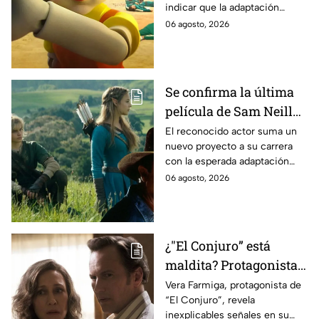
indicar que la adaptación
momento
podría ser cancelada:
06 agosto, 2026
Se confirma la última
película de Sam Neill
antes de morir: esto es
El reconocido actor suma un
nuevo proyecto a su carrera
lo que se sabe hasta
con la esperada adaptación
ahora
cinematográfica del popular
06 agosto, 2026
videojuego.
¿"El Conjuro” está
maldita? Protagonista
revela INQUIETANTES
Vera Farmiga, protagonista de
“El Conjuro”, revela
señales en su cuerpo
inexplicables señales en su