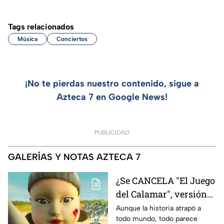
Tags relacionados
Música
Conciertos
¡No te pierdas nuestro contenido, sigue a
Azteca 7 en Google News!
PUBLICIDAD
GALERÍAS Y NOTAS AZTECA 7
¿Se CANCELA "El Juego
del Calamar", versión
Estados Unidos? Esto
Aunque la historia atrapó a
todo mundo, todo parece
es lo que se sabe al