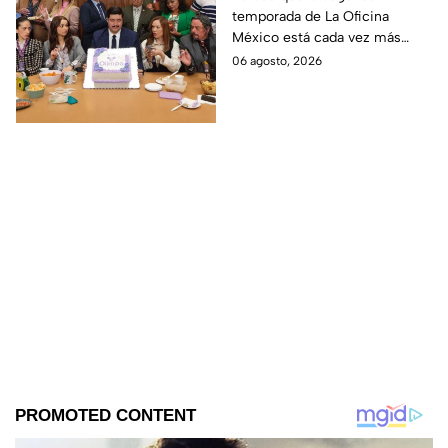
temporada de La Oficina
detalle desata teorías
México está cada vez más
entre los fans
cerca, pues el elenco ya se
06 agosto, 2026
encuentra en grabaciones y ya
se filtraron las primeras
imágenes del set.