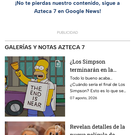
¡No te pierdas nuestro contenido, sigue a
Azteca 7 en Google News!
PUBLICIDAD
GALERÍAS Y NOTAS AZTECA 7
¿Los Simpson
terminarán en la
temporada 40? Actriz
Todo lo bueno acaba...
¿Cuándo sería el final de Los
de Bart Simpson da
Simpson? Esto es lo que se
IMPACTANTE
sabe:
07 agosto, 2026
declaración
Revelan detalles de la
nueva película de