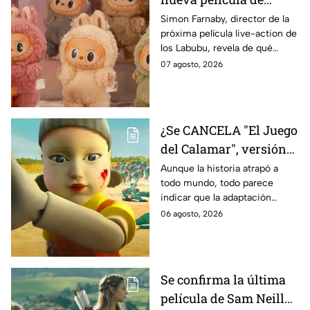
Labubu: de qué tratará
Simon Farnaby, director de la
próxima película live-action de
y cuándo se estrena
los Labubu, revela de qué
tratará la cinta. Aquí te
07 agosto, 2026
contamos los detalles.
¿Se CANCELA "El Juego
del Calamar", versión
Estados Unidos? Esto
Aunque la historia atrapó a
todo mundo, todo parece
es lo que se sabe al
indicar que la adaptación
momento
podría ser cancelada:
06 agosto, 2026
Se confirma la última
película de Sam Neill