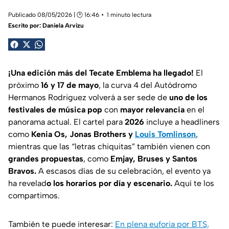
Publicado 08/05/2026 | 🕑 16:46
1 minuto lectura
Escrito por:
Daniela Arvizu
¡Una edición más del Tecate Emblema ha llegado!
El
próximo
16 y 17 de mayo
, la curva 4 del Autódromo
Hermanos Rodriguez volverá a ser sede de
uno de los
festivales de música pop
con
mayor relevancia
en el
panorama actual. El cartel para
2026
incluye a headliners
como
Kenia Os, Jonas Brothers y
Louis Tomlinson
,
mientras que las “letras chiquitas” también vienen con
grandes propuestas
, como
Emjay, Bruses y Santos
Bravos.
A escasos días de su celebración, el evento ya
ha revelad
o los horarios por día y escenario.
Aquí te los
compartimos.
También te puede interesar:
En plena euforia por BTS,