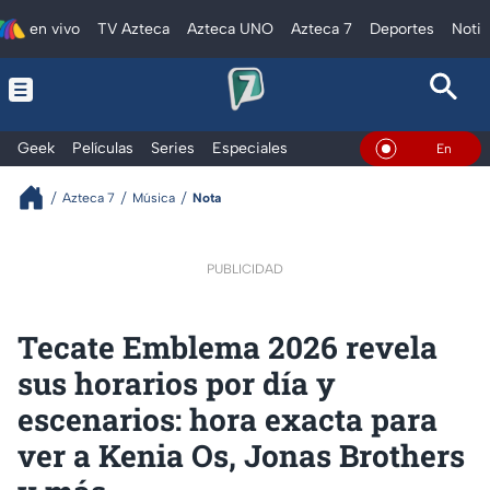
en vivo
TV Azteca
Azteca UNO
Azteca 7
Deportes
Notic
Geek
Películas
Series
Especiales
En Vivo
Azteca 7
Música
Nota
PUBLICIDAD
Tecate Emblema 2026 revela
sus horarios por día y
escenarios: hora exacta para
ver a Kenia Os, Jonas Brothers