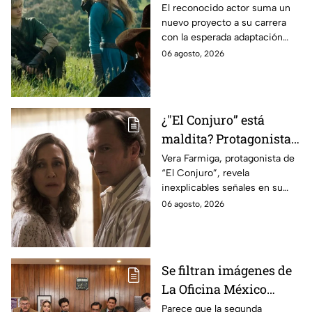
antes de morir: esto es
El reconocido actor suma un
nuevo proyecto a su carrera
lo que se sabe hasta
con la esperada adaptación
ahora
cinematográfica del popular
06 agosto, 2026
videojuego.
¿"El Conjuro” está
maldita? Protagonista
revela INQUIETANTES
Vera Farmiga, protagonista de
“El Conjuro”, revela
señales en su cuerpo
inexplicables señales en su
durante la grabación de
cuerpo durante el rodaje de la
06 agosto, 2026
la película
película
Se filtran imágenes de
La Oficina México
temporada 2 y un
Parece que la segunda