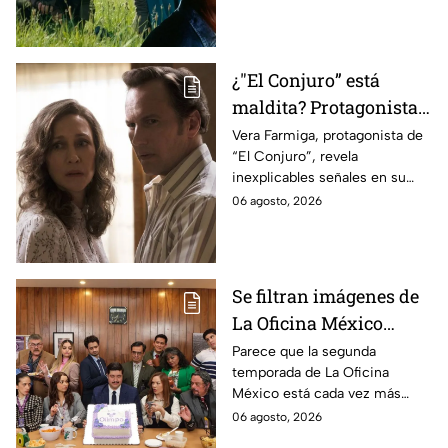
videojuego.
¿"El Conjuro” está
maldita? Protagonista
revela INQUIETANTES
Vera Farmiga, protagonista de
“El Conjuro”, revela
señales en su cuerpo
inexplicables señales en su
durante la grabación de
cuerpo durante el rodaje de la
06 agosto, 2026
la película
película
Se filtran imágenes de
La Oficina México
temporada 2 y un
Parece que la segunda
temporada de La Oficina
detalle desata teorías
México está cada vez más
entre los fans
cerca, pues el elenco ya se
06 agosto, 2026
encuentra en grabaciones y ya