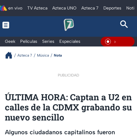
en vivo
TV Azteca
Azteca UNO
Azteca 7
Deportes
Notic
Geek
Películas
Series
Especiales
En Vivo
Azteca 7
Música
Nota
PUBLICIDAD
ÚLTIMA HORA: Captan a U2 en
calles de la CDMX grabando su
nuevo sencillo
Algunos ciudadanos capitalinos fueron