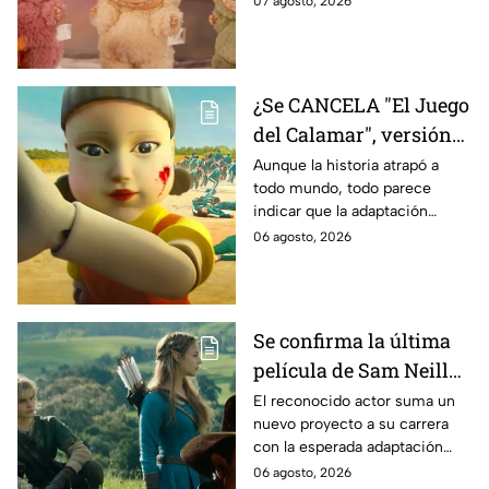
07 agosto, 2026
contamos los detalles.
¿Se CANCELA "El Juego
del Calamar", versión
Estados Unidos? Esto
Aunque la historia atrapó a
todo mundo, todo parece
es lo que se sabe al
indicar que la adaptación
momento
podría ser cancelada:
06 agosto, 2026
Se confirma la última
película de Sam Neill
antes de morir: esto es
El reconocido actor suma un
nuevo proyecto a su carrera
lo que se sabe hasta
con la esperada adaptación
ahora
cinematográfica del popular
06 agosto, 2026