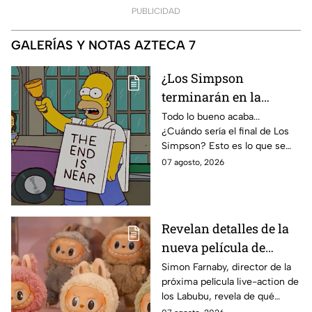
PUBLICIDAD
GALERÍAS Y NOTAS AZTECA 7
¿Los Simpson
terminarán en la
temporada 40? Actriz
Todo lo bueno acaba...
¿Cuándo sería el final de Los
de Bart Simpson da
Simpson? Esto es lo que se
IMPACTANTE
sabe:
07 agosto, 2026
declaración
Revelan detalles de la
nueva película de
Labubu: de qué tratará
Simon Farnaby, director de la
próxima película live-action de
y cuándo se estrena
los Labubu, revela de qué
tratará la cinta. Aquí te