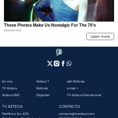
en vivo
Azteca 7
adn Noticias
TV Azteca
Noticias
a más +
Azteca UNO
Deportes
TV Azteca Internacional
TV AZTECA
CONTACTO
Periférico Sur 4121,
contacto@tvazteca.com