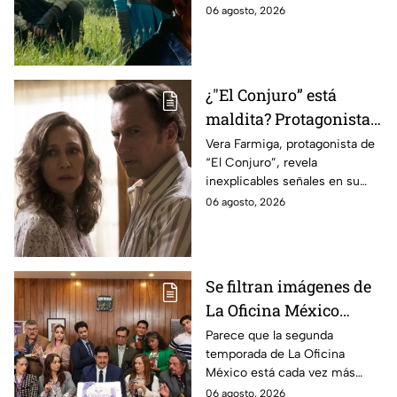
cinematográfica del popular
06 agosto, 2026
videojuego.
¿"El Conjuro” está
maldita? Protagonista
revela INQUIETANTES
Vera Farmiga, protagonista de
“El Conjuro”, revela
señales en su cuerpo
inexplicables señales en su
durante la grabación de
cuerpo durante el rodaje de la
06 agosto, 2026
la película
película
Se filtran imágenes de
La Oficina México
temporada 2 y un
Parece que la segunda
temporada de La Oficina
detalle desata teorías
México está cada vez más
entre los fans
cerca, pues el elenco ya se
06 agosto, 2026