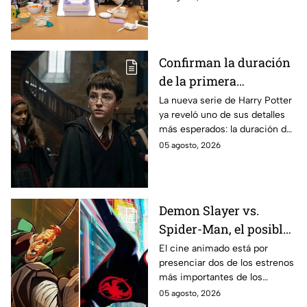
encuentra en grabaciones y ya
se filtraron las primeras
imágenes del set.
Confirman la duración
de la primera
temporada de Harry
La nueva serie de Harry Potter
ya reveló uno de sus detalles
Potter y emocionará a
más esperados: la duración de
los fans de los libros
la primera temporada basada
05 agosto, 2026
en los libros de J.K. Rowling.
Demon Slayer vs.
Spider-Man, el posible
gran enfrentamiento
El cine animado está por
presenciar dos de los estrenos
en taquilla del 2027
más importantes de los
últimos años.
05 agosto, 2026