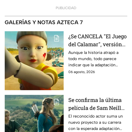
PUBLICIDAD
GALERÍAS Y NOTAS AZTECA 7
¿Se CANCELA "El Juego
del Calamar", versión
Estados Unidos? Esto
Aunque la historia atrapó a
todo mundo, todo parece
es lo que se sabe al
indicar que la adaptación
momento
podría ser cancelada:
06 agosto, 2026
Se confirma la última
película de Sam Neill
antes de morir: esto es
El reconocido actor suma un
nuevo proyecto a su carrera
lo que se sabe hasta
con la esperada adaptación
ahora