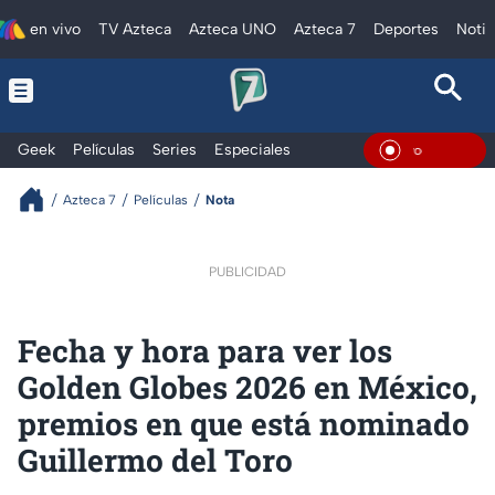
en vivo
TV Azteca
Azteca UNO
Azteca 7
Deportes
Notic
Geek
Películas
Series
Especiales
En Viv
Azteca 7
Películas
Nota
PUBLICIDAD
Fecha y hora para ver los
Golden Globes 2026 en México,
premios en que está nominado
Guillermo del Toro