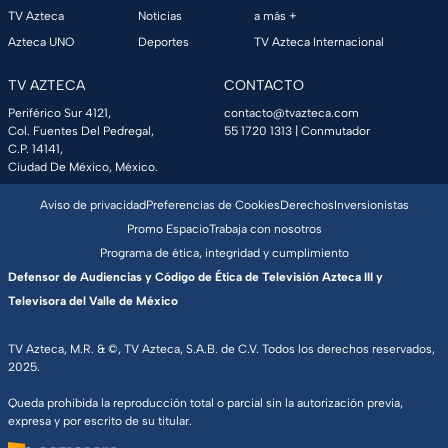
TV Azteca
Noticias
a más +
Azteca UNO
Deportes
TV Azteca Internacional
TV AZTECA
CONTACTO
Periférico Sur 4121,
contacto@tvazteca.com
Col. Fuentes Del Pedregal,
55 1720 1313
| Conmutador
C.P. 14141,
Ciudad De México, México.
Aviso de privacidad
Preferencias de Cookies
Derechos
Inversionistas
Promo Espacio
Trabaja con nosotros
Programa de ética, integridad y cumplimiento
Defensor de Audiencias y Código de Ética de Televisión Azteca III y
Televisora del Valle de México
TV Azteca, M.R. & ©, TV Azteca, S.A.B. de C.V. Todos los derechos reservados,
2025.
Queda prohibida la reproducción total o parcial sin la autorización previa,
expresa y por escrito de su titular.