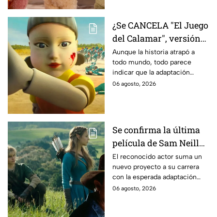
¿Se CANCELA "El Juego
del Calamar", versión
Estados Unidos? Esto
Aunque la historia atrapó a
todo mundo, todo parece
es lo que se sabe al
indicar que la adaptación
momento
podría ser cancelada:
06 agosto, 2026
Se confirma la última
película de Sam Neill
antes de morir: esto es
El reconocido actor suma un
nuevo proyecto a su carrera
lo que se sabe hasta
con la esperada adaptación
ahora
cinematográfica del popular
06 agosto, 2026
videojuego.