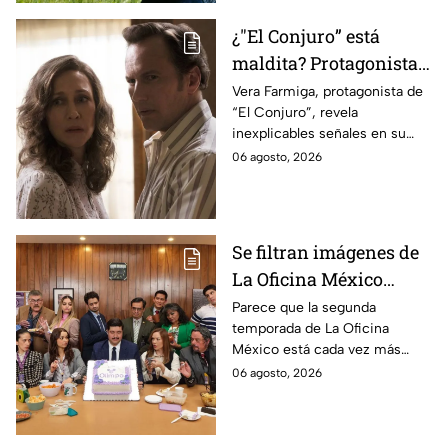
¿"El Conjuro” está
maldita? Protagonista
revela INQUIETANTES
Vera Farmiga, protagonista de
“El Conjuro”, revela
señales en su cuerpo
inexplicables señales en su
durante la grabación de
cuerpo durante el rodaje de la
06 agosto, 2026
la película
película
Se filtran imágenes de
La Oficina México
temporada 2 y un
Parece que la segunda
temporada de La Oficina
detalle desata teorías
México está cada vez más
entre los fans
cerca, pues el elenco ya se
06 agosto, 2026
encuentra en grabaciones y ya
se filtraron las primeras
imágenes del set.