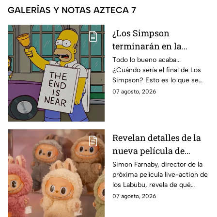
GALERÍAS Y NOTAS AZTECA 7
¿Los Simpson
terminarán en la
temporada 40? Actriz
Todo lo bueno acaba...
¿Cuándo sería el final de Los
de Bart Simpson da
Simpson? Esto es lo que se
IMPACTANTE
sabe:
07 agosto, 2026
declaración
Revelan detalles de la
nueva película de
Labubu: de qué tratará
Simon Farnaby, director de la
próxima película live-action de
y cuándo se estrena
los Labubu, revela de qué
tratará la cinta. Aquí te
07 agosto, 2026
contamos los detalles.