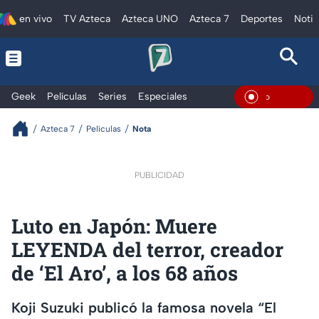
en vivo
TV Azteca
Azteca UNO
Azteca 7
Deportes
Notic
Geek
Películas
Series
Especiales
En Vivo
Azteca 7
Películas
Nota
PUBLICIDAD
Luto en Japón: Muere
LEYENDA del terror, creador
de ‘El Aro’, a los 68 años
Koji Suzuki publicó la famosa novela “El