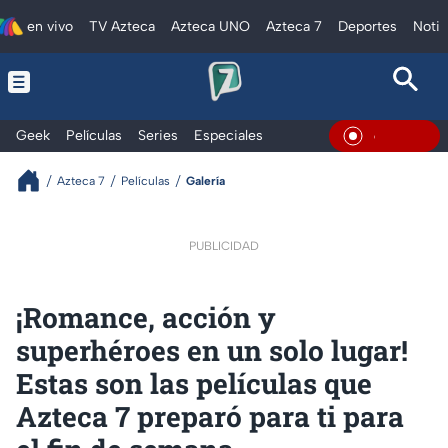
en vivo
TV Azteca
Azteca UNO
Azteca 7
Deportes
Notic
Geek
Películas
Series
Especiales
En Vivo
Azteca 7
Películas
Galería
PUBLICIDAD
¡Romance, acción y
superhéroes en un solo lugar!
Estas son las películas que
Azteca 7 preparó para ti para