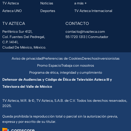
TV Azteca
Noticias
a más +
Azteca UNO
Deportes
TV Azteca Internacional
TV AZTECA
CONTACTO
Periférico Sur 4121,
contacto@tvazteca.com
Col. Fuentes Del Pedregal,
55 1720 1313
| Conmutador
C.P. 14141,
Ciudad De México, México.
Aviso de privacidad
Preferencias de Cookies
Derechos
Inversionistas
Promo Espacio
Trabaja con nosotros
Programa de ética, integridad y cumplimiento
Defensor de Audiencias y Código de Ética de Televisión Azteca III y
Televisora del Valle de México
TV Azteca, M.R. & ©, TV Azteca, S.A.B. de C.V. Todos los derechos reservados,
2025.
Queda prohibida la reproducción total o parcial sin la autorización previa,
expresa y por escrito de su titular.