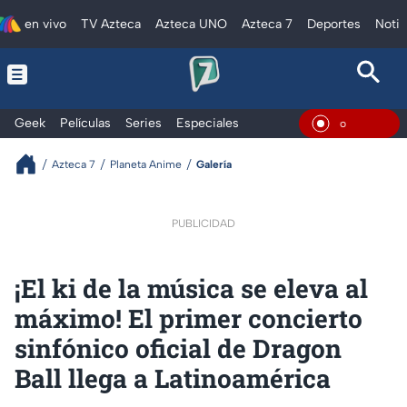
en vivo
TV Azteca
Azteca UNO
Azteca 7
Deportes
Notic
Geek
Películas
Series
Especiales
En Vivo
Azteca 7
Planeta Anime
Galería
PUBLICIDAD
¡El ki de la música se eleva al
máximo! El primer concierto
sinfónico oficial de Dragon
Ball llega a Latinoamérica