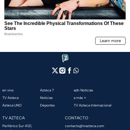
en vivo
Azteca 7
adn Noticias
TV Azteca
Noticias
a más +
Azteca UNO
Deportes
TV Azteca Internacional
TV AZTECA
CONTACTO
Periférico Sur 4121,
contacto@tvazteca.com