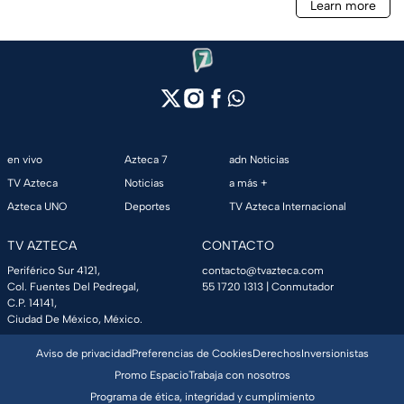
en vivo
Azteca 7
adn Noticias
TV Azteca
Noticias
a más +
Azteca UNO
Deportes
TV Azteca Internacional
TV AZTECA
CONTACTO
Periférico Sur 4121,
contacto@tvazteca.com
Col. Fuentes Del Pedregal,
55 1720 1313
| Conmutador
C.P. 14141,
Ciudad De México, México.
Aviso de privacidad
Preferencias de Cookies
Derechos
Inversionistas
Promo Espacio
Trabaja con nosotros
Programa de ética, integridad y cumplimiento