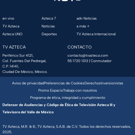
en vivo
Azteca 7
adn Noticias
TV Azteca
Noticias
a más +
Azteca UNO
Deportes
TV Azteca Internacional
TV AZTECA
CONTACTO
Periférico Sur 4121,
contacto@tvazteca.com
Col. Fuentes Del Pedregal,
55 1720 1313
| Conmutador
C.P. 14141,
Ciudad De México, México.
Aviso de privacidad
Preferencias de Cookies
Derechos
Inversionistas
Promo Espacio
Trabaja con nosotros
Programa de ética, integridad y cumplimiento
Defensor de Audiencias y Código de Ética de Televisión Azteca III y
Televisora del Valle de México
TV Azteca, M.R. & ©, TV Azteca, S.A.B. de C.V. Todos los derechos reservados,
2025.