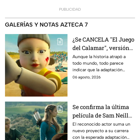
PUBLICIDAD
GALERÍAS Y NOTAS AZTECA 7
¿Se CANCELA "El Juego
del Calamar", versión
Estados Unidos? Esto
Aunque la historia atrapó a
todo mundo, todo parece
es lo que se sabe al
indicar que la adaptación
momento
podría ser cancelada:
06 agosto, 2026
Se confirma la última
película de Sam Neill
antes de morir: esto es
El reconocido actor suma un
nuevo proyecto a su carrera
lo que se sabe hasta
con la esperada adaptación