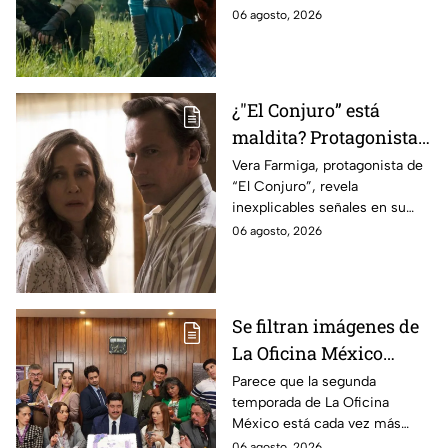
ahora
cinematográfica del popular
06 agosto, 2026
videojuego.
¿"El Conjuro” está
maldita? Protagonista
revela INQUIETANTES
Vera Farmiga, protagonista de
“El Conjuro”, revela
señales en su cuerpo
inexplicables señales en su
durante la grabación de
cuerpo durante el rodaje de la
06 agosto, 2026
la película
película
Se filtran imágenes de
La Oficina México
temporada 2 y un
Parece que la segunda
temporada de La Oficina
detalle desata teorías
México está cada vez más
entre los fans
cerca, pues el elenco ya se
06 agosto, 2026