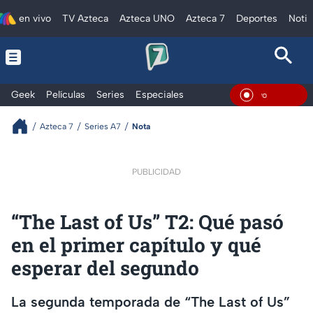
en vivo
TV Azteca
Azteca UNO
Azteca 7
Deportes
Notic
Geek
Películas
Series
Especiales
En Vivo
Azteca 7
Series A7
Nota
PUBLICIDAD
“The Last of Us” T2: Qué pasó
en el primer capítulo y qué
esperar del segundo
La segunda temporada de “The Last of Us”