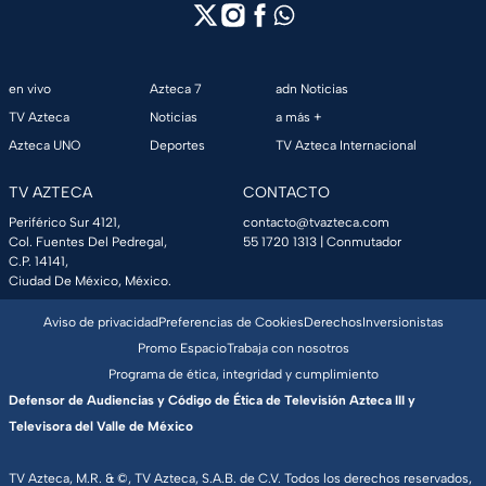
en vivo
Azteca 7
adn Noticias
TV Azteca
Noticias
a más +
Azteca UNO
Deportes
TV Azteca Internacional
TV AZTECA
CONTACTO
Periférico Sur 4121,
contacto@tvazteca.com
Col. Fuentes Del Pedregal,
55 1720 1313
| Conmutador
C.P. 14141,
Ciudad De México, México.
Aviso de privacidad
Preferencias de Cookies
Derechos
Inversionistas
Promo Espacio
Trabaja con nosotros
Programa de ética, integridad y cumplimiento
Defensor de Audiencias y Código de Ética de Televisión Azteca III y
Televisora del Valle de México
TV Azteca, M.R. & ©, TV Azteca, S.A.B. de C.V. Todos los derechos reservados,