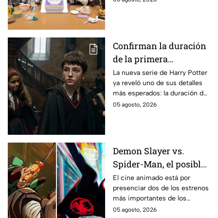
encuentra en grabaciones y ya
se filtraron las primeras
imágenes del set.
Confirman la duración
de la primera
temporada de Harry
La nueva serie de Harry Potter
ya reveló uno de sus detalles
Potter y emocionará a
más esperados: la duración de
los fans de los libros
la primera temporada basada
05 agosto, 2026
en los libros de J.K. Rowling.
Demon Slayer vs.
Spider-Man, el posible
gran enfrentamiento
El cine animado está por
presenciar dos de los estrenos
en taquilla del 2027
más importantes de los
últimos años.
05 agosto, 2026