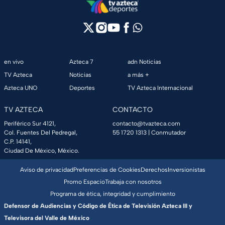
en vivo
Azteca 7
adn Noticias
TV Azteca
Noticias
a más +
Azteca UNO
Deportes
TV Azteca Internacional
TV AZTECA
CONTACTO
Periférico Sur 4121,
contacto@tvazteca.com
Col. Fuentes Del Pedregal,
55 1720 1313
| Conmutador
C.P. 14141,
Ciudad De México, México.
Aviso de privacidad
Preferencias de Cookies
Derechos
Inversionistas
Promo Espacio
Trabaja con nosotros
Programa de ética, integridad y cumplimiento
Defensor de Audiencias y Código de Ética de Televisión Azteca III y
Televisora del Valle de México