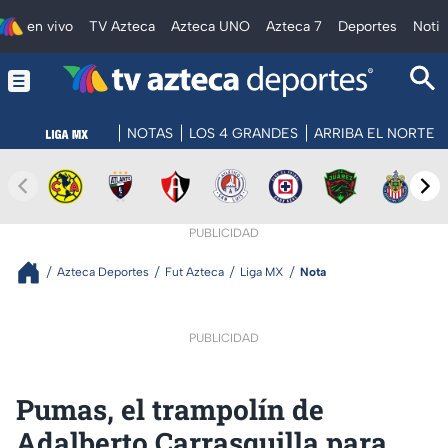
en vivo
TV Azteca
Azteca UNO
Azteca 7
Deportes
Notic
NOTAS
LOS 4 GRANDES
ARRIBA EL NORTE
PUBLICIDAD
Azteca Deportes
Fut Azteca
Liga MX
Nota
PUBLICIDAD
Pumas, el trampolín de
Adalberto Carrasquilla para