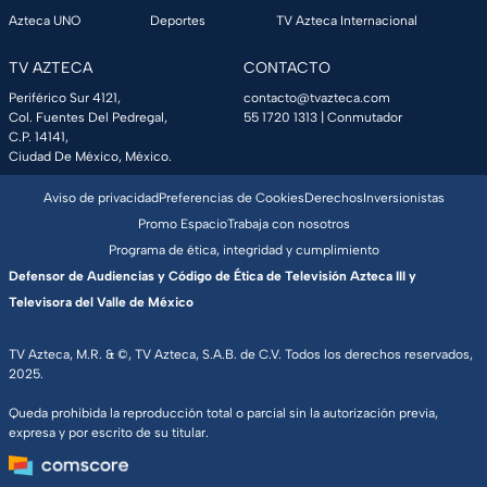
Azteca UNO
Deportes
TV Azteca Internacional
TV AZTECA
CONTACTO
Periférico Sur 4121,
contacto@tvazteca.com
Col. Fuentes Del Pedregal,
55 1720 1313
| Conmutador
C.P. 14141,
Ciudad De México, México.
Aviso de privacidad
Preferencias de Cookies
Derechos
Inversionistas
Promo Espacio
Trabaja con nosotros
Programa de ética, integridad y cumplimiento
Defensor de Audiencias y Código de Ética de Televisión Azteca III y
Televisora del Valle de México
TV Azteca, M.R. & ©, TV Azteca, S.A.B. de C.V. Todos los derechos reservados,
2025.
Queda prohibida la reproducción total o parcial sin la autorización previa,
expresa y por escrito de su titular.