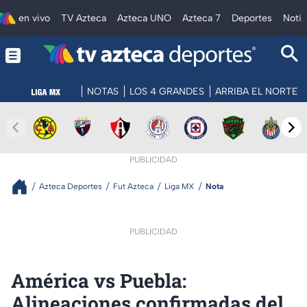
en vivo
TV Azteca
Azteca UNO
Azteca 7
Deportes
Notic
NOTAS
LOS 4 GRANDES
ARRIBA EL NORTE
PUBLICIDAD
Azteca Deportes
Fut Azteca
Liga MX
Nota
PUBLICIDAD
América vs Puebla:
Alineaciones confirmadas del