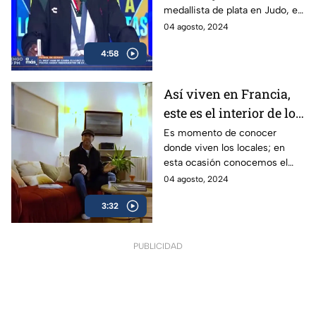
medallista de plata en Judo, en
París 2024, Prisca Awiti, quien
04 agosto, 2024
nos comparte su historia en la
4:58
capital francesa
Así viven en Francia,
este es el interior de los
hogares parisinos |
Es momento de conocer
donde viven los locales; en
Zigzagueando París
esta ocasión conocemos el
2024
internior de las casas, los
04 agosto, 2024
departamentos de París, en
3:32
Zigzagueando
PUBLICIDAD