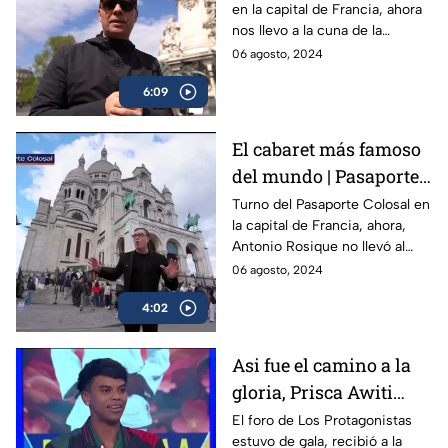
en la capital de Francia, ahora
Christian Martinoli
nos llevo a la cuna de la
Revolución Francesa, en una
06 agosto, 2024
nueva entrega De Toluca a
6:09
París con Christian Martinoli
El cabaret más famoso
del mundo | Pasaporte
Colosal con Toño
Turno del Pasaporte Colosal en
la capital de Francia, ahora,
Rosique
Antonio Rosique no llevó al
cabaret más famoso del
06 agosto, 2024
mundo, el Moulin Rouge, ícono
4:02
de París
Asi fue el camino a la
gloria, Prisca Awiti
estuvo en Los
El foro de Los Protagonistas
estuvo de gala, recibió a la
Protagonistas