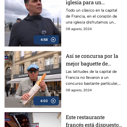
iglesia para un
concierto de otro nivel |
Todo un clásico en la capital
de Francia, en el corazón de
De Toluca a París con
una iglesia disfrutamos un
Christian Martinoli
concierto de otro nivel, en un
08 agosto, 2024
nuevo capítulo De Toluca a
4:58
París con Christian Martinoli
Así se concursa por la
mejor baguette de
Francia | Pasaporte
Las latitudes de la capital de
Francia no llevaron a un
Colosal con Toño
concurso bastante partícular,
Rosique
en el Pasaporte Colosal con
08 agosto, 2024
Toño Rosique conocemos la
4:03
mejor baguette de París
Este restaurante
francés está dispuesto