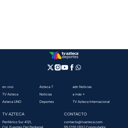
en vivo
Azteca 7
adn Noticias
TV Azteca
Noticias
a más +
Azteca UNO
Deportes
TV Azteca Internacional
TV AZTECA
CONTACTO
Periférico Sur 4121,
contacto@tvazteca.com
Col. Fuentes Del Pedregal,
55 1720 1313
| Conmutador