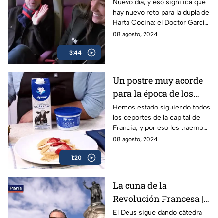
Francia | Harta Cocina
Nuevo día, y eso significa que
hay nuevo reto para la dupla de
París 2024
Harta Cocina: el Doctor García
e Irma Miranda, podrán con
08 agosto, 2024
esta degustación de champán
3:44
Un postre muy acorde
para la época de los
Juegos del Verano
Hemos estado siguiendo todos
los deportes de la capital de
Francia, y por eso les traemos
un postre muy acorde para
08 agosto, 2024
poder seguir disfrutando estos
1:20
Juegos de Verano
La cuna de la
Revolución Francesa |
De Toluca a París con
El Deus sigue dando cátedra