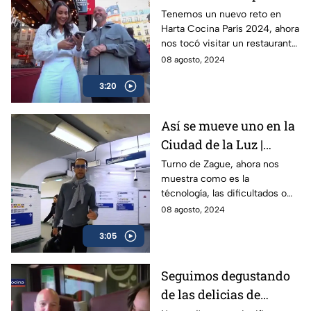
a experimentar | Harta
Tenemos un nuevo reto en
Harta Cocina París 2024, ahora
Cocina París 2024
nos tocó visitar un restaurante
francés que está dispuesto a
08 agosto, 2024
experimentar en sus platillos
3:20
Así se mueve uno en la
Ciudad de la Luz |
Zigzagueando París
Turno de Zague, ahora nos
muestra como es la
2024
técnología, las dificultados o
facilidades de moverse en el
08 agosto, 2024
transporte de la Ciudad de la
3:05
Luz en Zigzagueando
Seguimos degustando
de las delicias de