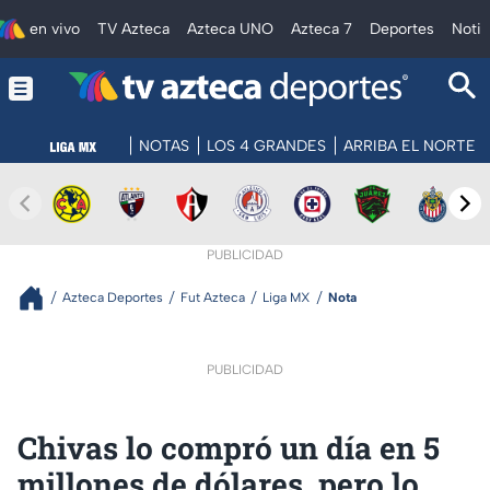
en vivo
TV Azteca
Azteca UNO
Azteca 7
Deportes
Notic
NOTAS
LOS 4 GRANDES
ARRIBA EL NORTE
PUBLICIDAD
Azteca Deportes
Fut Azteca
Liga MX
Nota
PUBLICIDAD
Chivas lo compró un día en 5
millones de dólares, pero lo