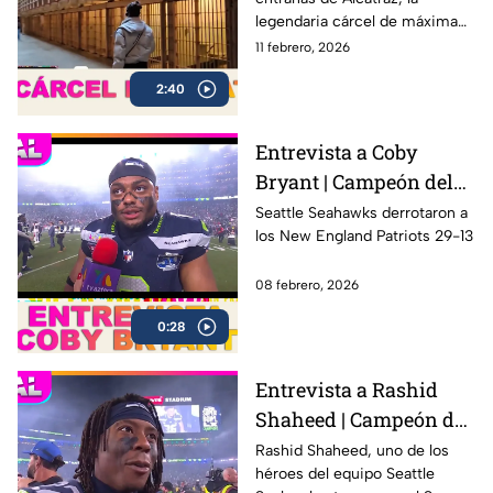
a Al Capone | Sola al
legendaria cárcel de máxima
Super Bowl
seguridad ubicada en San
11 febrero, 2026
Francisco, famosa por albergar
2:40
a algunos de los criminales
más peligrosos de la historia,
incluido Al Capone.
Entrevista a Coby
Bryant | Campeón del
Super Bowl LX con los
Seattle Seahawks derrotaron a
los New England Patriots 29-13
Seahawks
08 febrero, 2026
0:28
Entrevista a Rashid
Shaheed | Campeón del
Super Bowl LX con los
Rashid Shaheed, uno de los
héroes del equipo Seattle
Seahawks