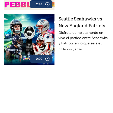
2:43
al Super Bowl LX, el evento
más esperado de la NFL
Seattle Seahawks vs
New England Patriots
ver EN VIVO y GRATIS
Disfruta completamente en
vivo el partido entre Seahawks
Super Bowl LX 2026,
y Patriots en lo que será el
gran final de la NFL
esperado Super Bowl 2026 en
03 febrero, 2026
donde Nueva Inglaterra podría
0:20
convertirse en el más ganador