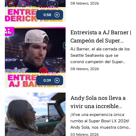
campeón del Super Bowl LX 🏆
08 febrero, 2026
después de una sólida
0:58
actuación colectiva ante los
New England Patriots en el
Levi’s Stadium
Entrevista a AJ Barner |
Campeón del Super
Bowl LX con los
AJ Barner, el ala cerrada de los
Seattle Seahawks que se
Seahawks
coronó campeón del Super
Bowl LX tras la victoria ante los
08 febrero, 2026
New England Patriots.
0:39
Andy Sola nos lleva a
vivir una increíble
experiencia en un Bel
¡Vive una experiencia única
rumbo al Super Bowl LX 2026!
Air 1954 | Sola al Super
Andy Sola, nos muestra cómo
Bowl
se vive la previa del Super
03 febrero, 2026