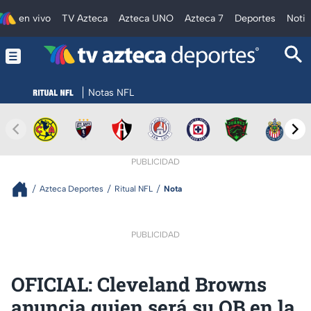
en vivo
TV Azteca
Azteca UNO
Azteca 7
Deportes
Notic
Notas NFL
PUBLICIDAD
Azteca Deportes
Ritual NFL
Nota
PUBLICIDAD
OFICIAL: Cleveland Browns
anuncia quien será su QB en la