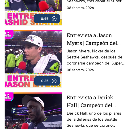
Seahawks, tras ganar el Super
Bowl LX con una victoria
08 febrero, 2026
contundente ante los New
0:45
England Patriots
Entrevista a Jason
Myers | Campeón del
Super Bowl LX con los
Jason Myers, kicker de los
Seattle Seahawks, después de
Seahawks
coronarse campeón del Super
Bowl LX .
08 febrero, 2026
0:35
Entrevista a Derick
Hall | Campeón del
Super Bowl LX con los
Derick Hall, uno de los pilares
de la defensa de los Seattle
Seahawks
Seahawks que se coronó