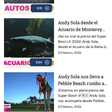
Bowl desde otra perspectiva:
3:15
en un clásico Bel Air 1954
Convertible.
Andy Sola desde el
Acuario de Monterey
rumbo al Super Bowl |
¡Así se vive la previa del Super
Bowl LX 2026! Andy Sola,
Sola al Super Bowl
desde el Acuario de la Bahía de
Monterey, compartiendo sus
03 febrero, 2026
impresiones y mostrando
3:24
cómo se vive la cuenta
regresiva rumbo al gran duelo
entre Seattle Seahawks y New
Andy Sola nos lleva a
England Patriots.
Pebble Beach rumbo al
Super Bow | Sola al
¡Estamos en plena previa del
Super Bowl! 🏈🇲🇽 Andy Sola,
Super Bowl
nos acompaña desde Pebble
Beach, compartiendo cómo se
03 febrero, 2026
vive la cuenta regresiva rumbo