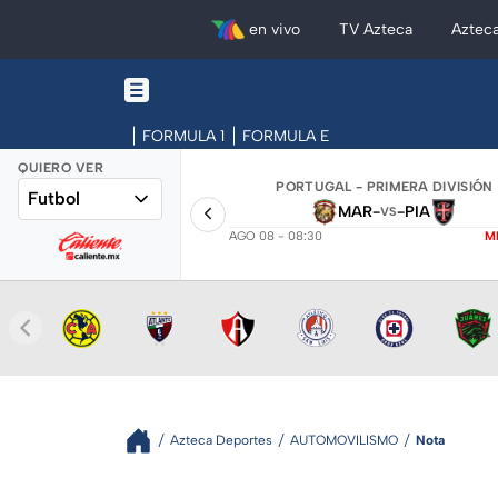
en vivo
TV Azteca
Aztec
FORMULA 1
FORMULA E
QUIERO VER
PORTUGAL - PRIMERA DIVISIÓN
Futbol
MAR
-
-
PIA
VS
AGO 08 - 08:30
M
Azteca Deportes
AUTOMOVILISMO
Nota