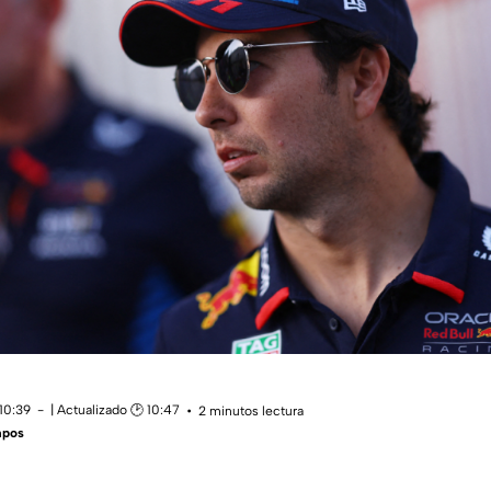
10:39
| Actualizado 🕑 10:47
2 minutos lectura
mpos