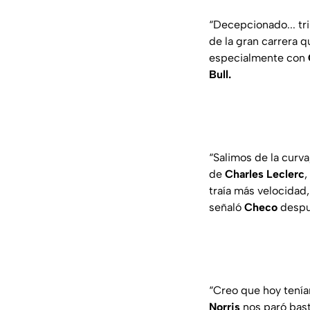
“Decepcionado... tr
de la gran carrera 
especialmente con
Bull.
“Salimos de la curva
de
Charles Leclerc
,
traía más velocidad,
señaló
Checo
despu
“Creo que hoy teníam
Norris
nos paró bast