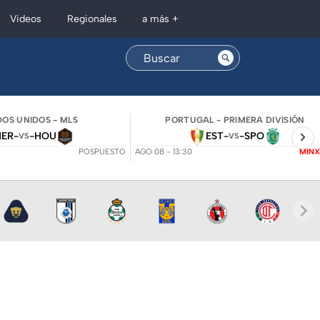
Regionales
Videos
a más +
OS UNIDOS - MLS
PORTUGAL - PRIMERA DIVISIÓN
NER
-
-
HOU
EST
-
-
SPO
VS
VS
POSPUESTO
AGO 08 - 13:30
MINX