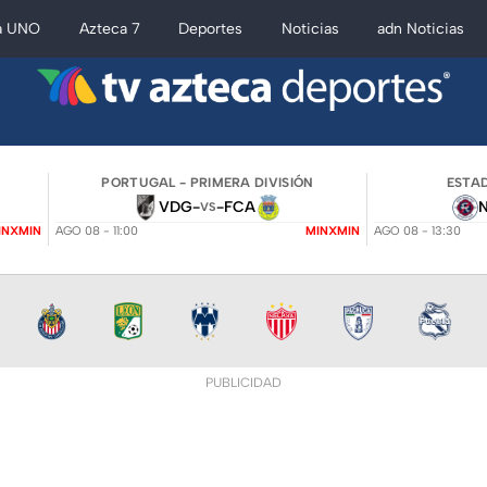
a UNO
Azteca 7
Deportes
Noticias
adn Noticias
PORTUGAL - PRIMERA DIVISIÓN
ESTAD
VDG
-
-
FCA
VS
INXMIN
AGO 08 - 11:00
MINXMIN
AGO 08 - 13:30
PUBLICIDAD