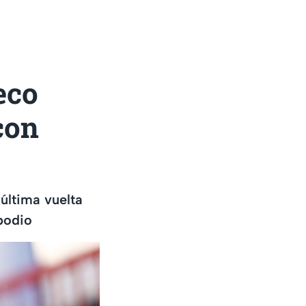
eco
con
última vuelta
podio