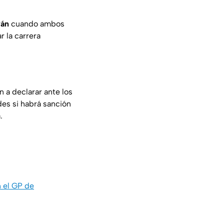
yán
cuando ambos
r la carrera
n a declarar ante los
des si habrá sanción
.
n el GP de