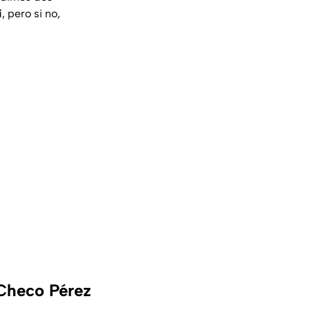
i
, pero si no,
 Checo Pérez