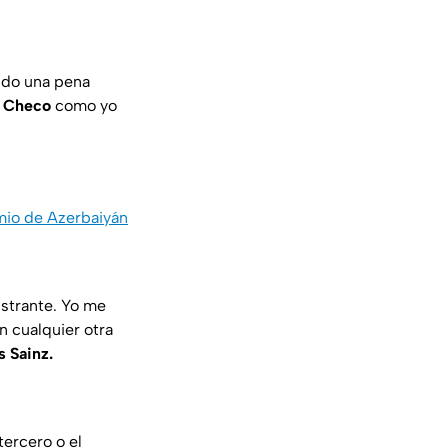
sido una pena
o
Checo
como yo
mio de Azerbaiyán
ustrante. Yo me
n cualquier otra
s Sainz.
ercero o el