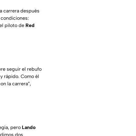
la carrera después
 condiciones:
el piloto de
Red
re seguir el rebufo
muy rápido. Como él
on la carrera”,
egia, pero
Lando
dimos dos