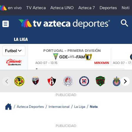
en vivo
TV Azteca
Azteca UNO
Azteca 7
Deportes
Notic
Futbol
PORTUGAL - PRIMERA DIVISIÓN
GDE
-
-
FAM
VS
AGO 07 - 13:15
MINXMIN
AGO 07 - 17
PUBLICIDAD
Azteca Deportes
Internacional
La Liga
Nota
PUBLICIDAD