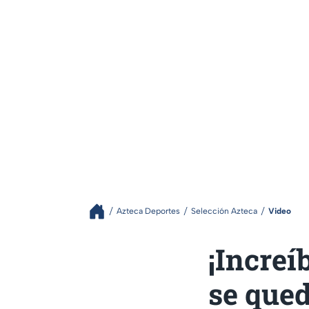
Azteca Deportes
Selección Azteca
Video
¡Increí
se qued