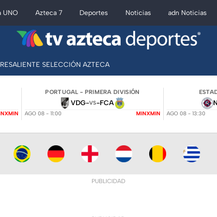
a UNO
Azteca 7
Deportes
Noticias
adn Noticias
BRESALIENTE SELECCIÓN AZTECA
PORTUGAL - PRIMERA DIVISIÓN
ESTAD
VDG
-
-
FCA
VS
INXMIN
AGO 08 - 11:00
MINXMIN
AGO 08 - 13:30
PUBLICIDAD