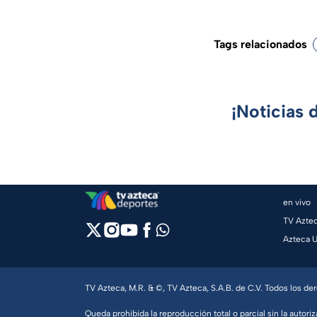
Tags relacionados
¡Noticias 
en vivo
TV Azte
Azteca 
TV Azteca, M.R. & ©, TV Azteca, S.A.B. de C.V. Todos los d
Queda prohibida la reproducción total o parcial sin la autoriz