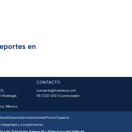
Deportes en
CONTACTO
21,
contacto@tvazteca.com
l Pedregal,
55 1720 1313
| Conmutador
co, México.
okies
Derechos
Inversionistas
Promo Espacio
 integridad y cumplimiento
a de Televisión Azteca III y Televisora del Valle de