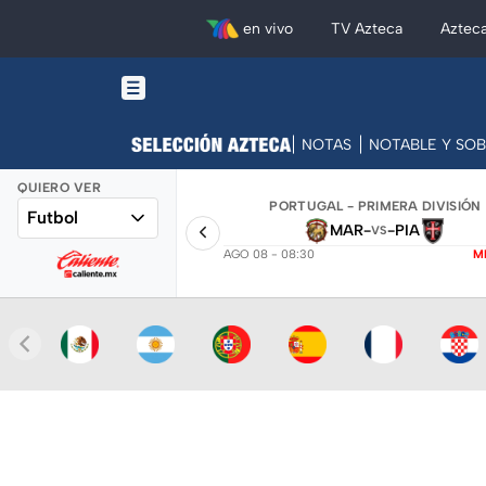
en vivo
TV Azteca
Aztec
NOTAS
NOTABLE Y SO
QUIERO VER
PORTUGAL - PRIMERA DIVISIÓN
Futbol
MAR
-
-
PIA
VS
AGO 08 - 08:30
M