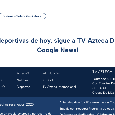
Videos - Selección Azteca
deportivas de hoy, sigue a TV Azteca 
Google News!
TV AZTECA
Azteca 7
adn Noticias
Periférico Sur 41
ca
Noticias
a más +
Col. Fuentes De
UNO
Deportes
TV Azteca Internacional
C.P. 14141,
Ciudad De Méxi
Aviso de privacidad
Preferencias de Co
erechos reservados, 2025.
Trabaja con nosotros
Programa de ética,
ación previa, expresa y por escrito de
Defensor de Audiencias y Código de Étic