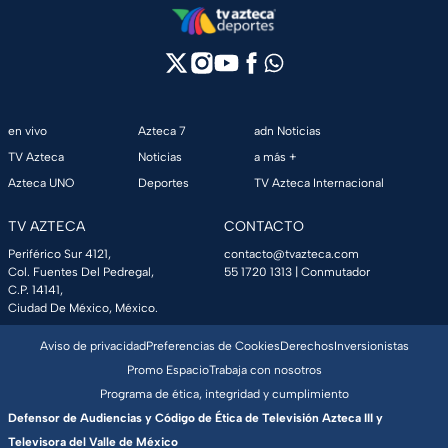
en vivo
Azteca 7
adn Noticias
TV Azteca
Noticias
a más +
Azteca UNO
Deportes
TV Azteca Internacional
TV AZTECA
CONTACTO
Periférico Sur 4121,
contacto@tvazteca.com
Col. Fuentes Del Pedregal,
55 1720 1313
| Conmutador
C.P. 14141,
Ciudad De México, México.
Aviso de privacidad
Preferencias de Cookies
Derechos
Inversionistas
Promo Espacio
Trabaja con nosotros
Programa de ética, integridad y cumplimiento
Defensor de Audiencias y Código de Ética de Televisión Azteca III y
Televisora del Valle de México