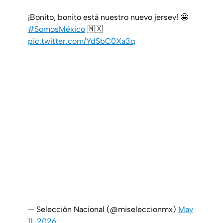
¡Bonito, bonito está nuestro nuevo jersey! 🤩
#SomosMéxico
🇲🇽
pic.twitter.com/YdSbC0Xa3q
— Selección Nacional (@miseleccionmx)
May
11, 2026