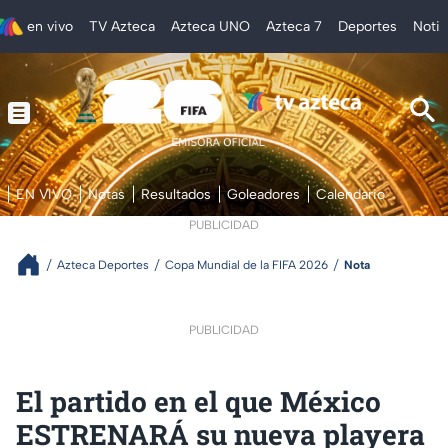
en vivo
TV Azteca
Azteca UNO
Azteca 7
Deportes
Notic
EN VIVO
Notas
Resultados
Goleadores
Calendario
PUBLICIDAD
Azteca Deportes
Copa Mundial de la FIFA 2026
Nota
PUBLICIDAD
El partido en el que México
ESTRENARÁ su nueva playera