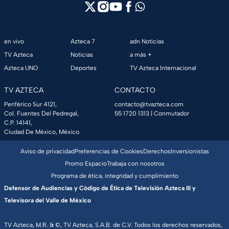
en vivo
Azteca 7
adn Noticias
TV Azteca
Noticias
a más +
Azteca UNO
Deportes
TV Azteca Internacional
TV AZTECA
CONTACTO
Periférico Sur 4121,
contacto@tvazteca.com
Col. Fuentes Del Pedregal,
55 1720 1313
| Conmutador
C.P. 14141,
Ciudad De México, México.
Aviso de privacidad
Preferencias de Cookies
Derechos
Inversionistas
Promo Espacio
Trabaja con nosotros
Programa de ética, integridad y cumplimiento
Defensor de Audiencias y Código de Ética de Televisión Azteca III y
Televisora del Valle de México
TV Azteca, M.R. & ©, TV Azteca, S.A.B. de C.V. Todos los derechos reservados,