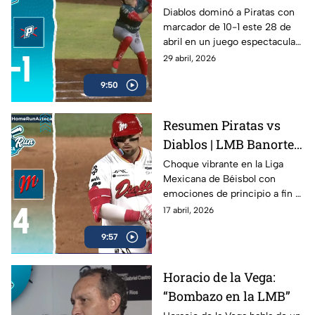
abril | Home Run
Diablos dominó a Piratas con
marcador de 10-1 este 28 de
Azteca
abril en un juego espectacular .
Mira el resumen completo.
29 abril, 2026
9:50
Resumen Piratas vs
Diablos | LMB Banorte
2026 | 16 de abril de
Choque vibrante en la Liga
Mexicana de Béisbol con
2026
emociones de principio a fin ⚾
🔥
17 abril, 2026
9:57
Horacio de la Vega:
“Bombazo en la LMB”