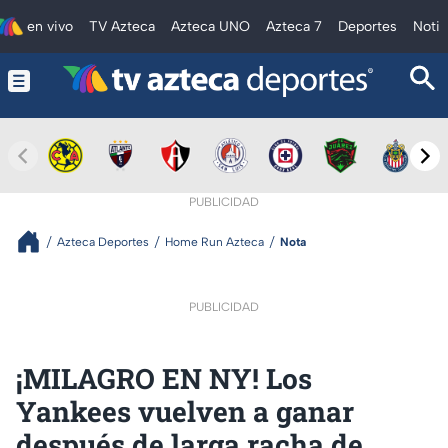
en vivo
TV Azteca
Azteca UNO
Azteca 7
Deportes
Notic
PUBLICIDAD
Azteca Deportes
Home Run Azteca
Nota
PUBLICIDAD
¡MILAGRO EN NY! Los
Yankees vuelven a ganar
después de larga racha de