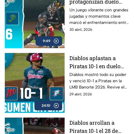
protagonizan duelo
lleno de emociones en
Un juego vibrante con grandes
jugadas y momentos clave
la LMB
marcó el enfrentamiento entre
Pericos y Guerreros.
30 abril, 2026
9:49
Diablos aplastan a
Piratas 10-1 en duelo
dominante de la LMB
Diablos mostró todo su poder
y venció 10-1 a Piratas en la
Banorte 2026
LMB Banorte 2026. Revive el
resumen extendido del juego
29 abril, 2026
disputado el 28 de abril.
24:51
Diablos arrollan a
Piratas 10-1 el 28 de