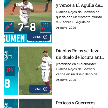
Home Run Azteca.
y vence a El Águila de
Veracruz en cierre
Diablos Rojos del México se
quedó con un vibrante triunfo
cardíaco
8-7 sobre El Águila de
Veracruz en un duelo lleno de
06 mayo, 2026
emociones dentro de la LMB
24:56
Banorte 2026.
Diablos Rojos se lleva
un duelo de locura ante
El Águila de Veracruz
¡Partidazo en el diamante!
Diablos Rojos del México
(8-7)
vence en un duelo lleno de
emociones a El Águila de
06 mayo, 2026
Veracruz por 8-7.
9:53
Pericos y Guerreros