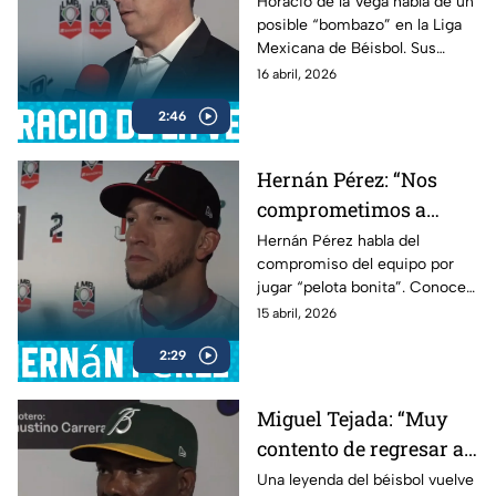
Horacio de la Vega habla de un
posible “bombazo” en la Liga
Mexicana de Béisbol. Sus
declaraciones generan
16 abril, 2026
expectativa.
2:46
Hernán Pérez: “Nos
comprometimos a
jugar pelota bonita”
Hernán Pérez habla del
compromiso del equipo por
jugar “pelota bonita”. Conoce
sus declaraciones en esta
15 abril, 2026
entrevista.
2:29
Miguel Tejada: “Muy
contento de regresar a
la Liga Mexicana”
Una leyenda del béisbol vuelve