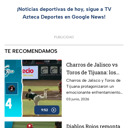
¡Noticias deportivas de hoy, sigue a TV
Azteca Deportes en Google News!
PUBLICIDAD
TE RECOMENDAMOS
Charros de Jalisco vs
Toros de Tijuana: los
mejores momentos del
Charros de Jalisco y Toros de
Tijuana protagonizaron un
duelo en Home Run
emocionante enfrentamiento
Azteca
en la Liga Mexicana de Beisbol.
03 junio, 2026
Revive las mejores jugadas, las
9:52
carreras más importantes y los
momentos que definieron el
resultado del encuentro en
Diablos Rojos remonta