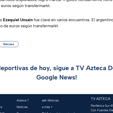
e euros según
transfermarkt
.
ro
Ezequiel Unsain
fue clave en varios encuentros. El argentino
dio de euros según
transfermarkt
.
Necaxa
deportivas de hoy, sigue a TV Azteca 
Google News!
TV AZTECA
Azteca 7
adn Noticias
Periférico Sur 41
ca
Noticias
a más +
Col. Fuentes De