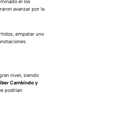
iminado el los
graron avanzar por la
artidos, empatar uno
anotaciones.
ran nivel, siendo
Diber Cambindo y
ue podrían