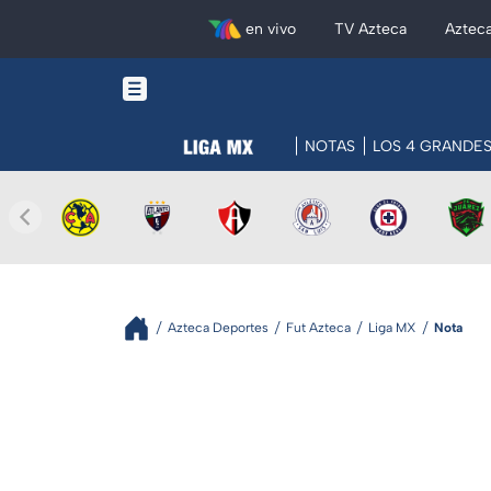
en vivo
TV Azteca
Aztec
NOTAS
LOS 4 GRANDE
Azteca Deportes
Fut Azteca
Liga MX
Nota