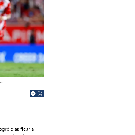
es
ogró clasificar a