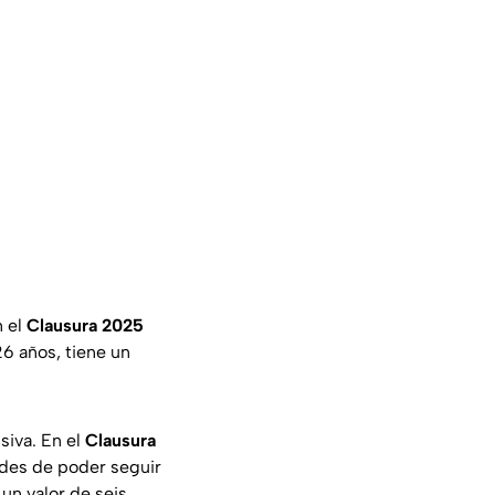
n el
Clausura 2025
26 años, tiene un
siva. En el
Clausura
dades de poder seguir
un valor de seis