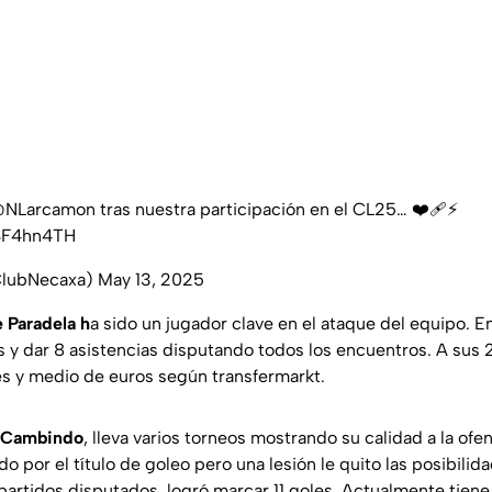
NLarcamon
tras nuestra participación en el CL25… ❤️‍🩹⚡️
USF4hn4TH
ClubNecaxa)
May 13, 2025
 Paradela h
a sido un jugador clave en el ataque del equipo. E
s y dar 8 asistencias disputando todos los encuentros. A sus 
nes y medio de euros según
transfermarkt
.
 Cambindo
, lleva varios torneos mostrando su calidad a la ofen
o por el título de goleo pero una lesión le quito las posibili
partidos disputados, logró marcar 11 goles. Actualmente tiene 