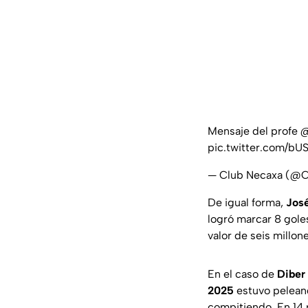
Mensaje del profe
@
pic.twitter.com/b
— Club Necaxa (@
De igual forma,
José
logró marcar 8 gole
valor de seis millo
En el caso de
Diber
2025
estuvo peleand
compitiendo. En 14 