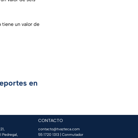
 tiene un valor de
Deportes en
CONTACTO
21,
contacto@tvazteca.com
l Pedregal,
55 1720 1313
| Conmutador