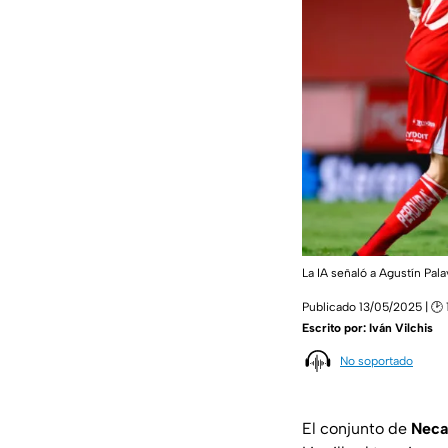
La IA señaló a Agustín Pa
Publicado 13/05/2025 | 🕑 
Escrito por:
Iván Vilchis
No soportado
El conjunto de
Neca