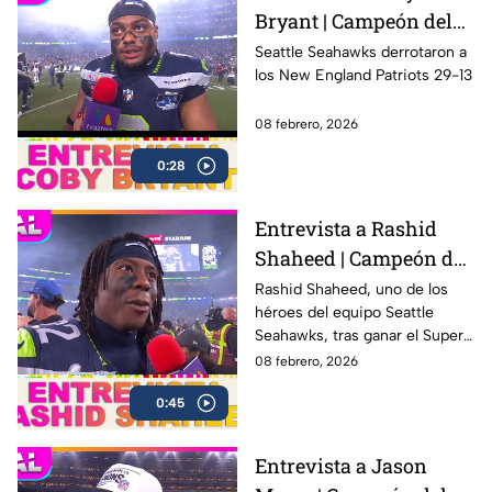
Bryant | Campeón del
Super Bowl LX con los
Seattle Seahawks derrotaron a
los New England Patriots 29-13
Seahawks
08 febrero, 2026
0:28
Entrevista a Rashid
Shaheed | Campeón del
Super Bowl LX con los
Rashid Shaheed, uno de los
héroes del equipo Seattle
Seahawks
Seahawks, tras ganar el Super
Bowl LX con una victoria
08 febrero, 2026
contundente ante los New
0:45
England Patriots
Entrevista a Jason