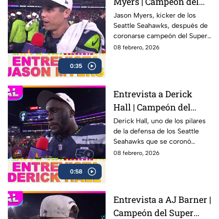
Myers | Campeón del
Super Bowl LX con los
Jason Myers, kicker de los
Seattle Seahawks, después de
Seahawks
coronarse campeón del Super
Bowl LX .
08 febrero, 2026
0:35
Entrevista a Derick
Hall | Campeón del
Super Bowl LX con los
Derick Hall, uno de los pilares
de la defensa de los Seattle
Seahawks
Seahawks que se coronó
campeón del Super Bowl LX 🏆
08 febrero, 2026
después de una sólida
0:58
actuación colectiva ante los
New England Patriots en el
Levi’s Stadium
Entrevista a AJ Barner |
Campeón del Super