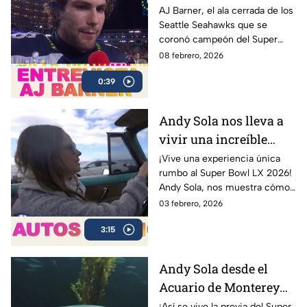
Bowl LX con los
AJ Barner, el ala cerrada de los
Seattle Seahawks que se
Seahawks
coronó campeón del Super
Bowl LX tras la victoria ante los
08 febrero, 2026
New England Patriots.
0:39
Andy Sola nos lleva a
vivir una increíble
experiencia en un Bel
¡Vive una experiencia única
rumbo al Super Bowl LX 2026!
Air 1954 | Sola al Super
Andy Sola, nos muestra cómo
Bowl
se vive la previa del Super
03 febrero, 2026
Bowl desde otra perspectiva:
3:15
en un clásico Bel Air 1954
Convertible.
Andy Sola desde el
Acuario de Monterey
rumbo al Super Bowl |
¡Así se vive la previa del Super