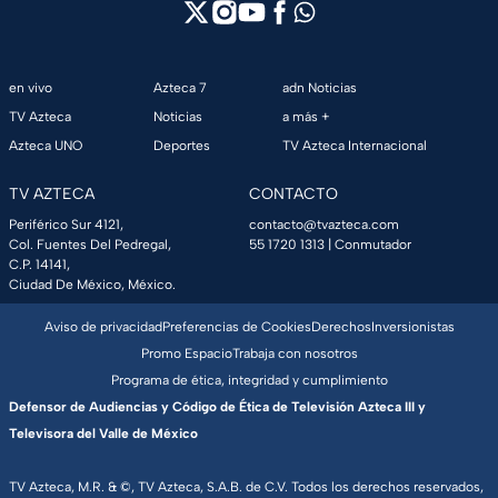
en vivo
Azteca 7
adn Noticias
TV Azteca
Noticias
a más +
Azteca UNO
Deportes
TV Azteca Internacional
TV AZTECA
CONTACTO
Periférico Sur 4121,
contacto@tvazteca.com
Col. Fuentes Del Pedregal,
55 1720 1313
| Conmutador
C.P. 14141,
Ciudad De México, México.
Aviso de privacidad
Preferencias de Cookies
Derechos
Inversionistas
Promo Espacio
Trabaja con nosotros
Programa de ética, integridad y cumplimiento
Defensor de Audiencias y Código de Ética de Televisión Azteca III y
Televisora del Valle de México
TV Azteca, M.R. & ©, TV Azteca, S.A.B. de C.V. Todos los derechos reservados,