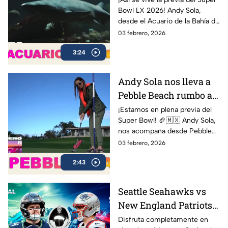
Bowl LX 2026! Andy Sola,
Sola al Super Bowl
desde el Acuario de la Bahía de
Monterey, compartiendo sus
03 febrero, 2026
impresiones y mostrando
3:24
cómo se vive la cuenta
regresiva rumbo al gran duelo
entre Seattle Seahawks y New
Andy Sola nos lleva a
England Patriots.
Pebble Beach rumbo al
Super Bow | Sola al
¡Estamos en plena previa del
Super Bowl! 🏈🇲🇽 Andy Sola,
Super Bowl
nos acompaña desde Pebble
Beach, compartiendo cómo se
03 febrero, 2026
vive la cuenta regresiva rumbo
2:43
al Super Bowl LX, el evento
más esperado de la NFL
Seattle Seahawks vs
New England Patriots
ver EN VIVO y GRATIS
Disfruta completamente en