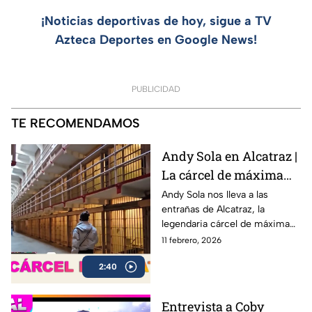
¡Noticias deportivas de hoy, sigue a TV
Azteca Deportes en Google News!
PUBLICIDAD
TE RECOMENDAMOS
Andy Sola en Alcatraz |
La cárcel de máxima
seguridad que encerró
Andy Sola nos lleva a las
entrañas de Alcatraz, la
a Al Capone | Sola al
legendaria cárcel de máxima
Super Bowl
seguridad ubicada en San
11 febrero, 2026
Francisco, famosa por albergar
2:40
a algunos de los criminales
más peligrosos de la historia,
incluido Al Capone.
Entrevista a Coby