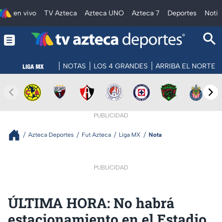
en vivo
TV Azteca
Azteca UNO
Azteca 7
Deportes
Notic
NOTAS
LOS 4 GRANDES
ARRIBA EL NORTE
PUBLICIDAD
Azteca Deportes
Fut Azteca
Liga MX
Nota
PUBLICIDAD
ÚLTIMA HORA: No habrá
estacionamiento en el Estadio