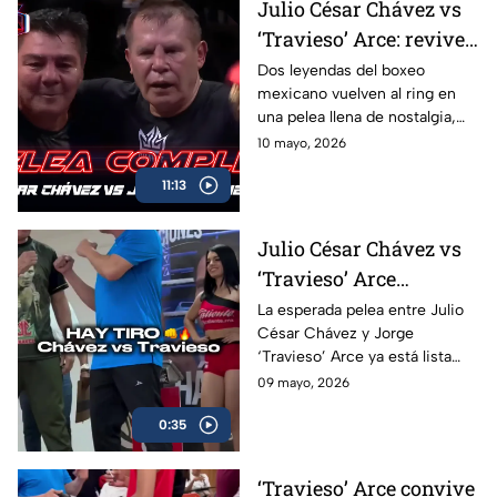
Julio César Chávez vs
‘Travieso’ Arce: revive
la pelea completa en
Dos leyendas del boxeo
mexicano vuelven al ring en
Box Azteca
una pelea llena de nostalgia,
emoción y grandes momentos
10 mayo, 2026
para los aficionados.
11:13
Julio César Chávez vs
‘Travieso’ Arce
cumplen con la
La esperada pelea entre Julio
César Chávez y Jorge
báscula; habrá pelea en
‘Travieso’ Arce ya está lista
Box Azteca
luego de que ambos superaran
09 mayo, 2026
sin problemas la báscula.
0:35
‘Travieso’ Arce convive