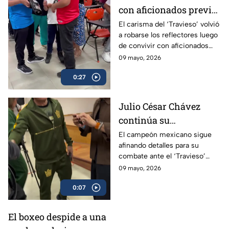
con aficionados previo
a su esperado combate
El carisma del ‘Travieso’ volvió
a robarse los reflectores luego
de convivir con aficionados
antes de subir al ring.
09 mayo, 2026
0:27
Julio César Chávez
continúa su
preparación para
El campeón mexicano sigue
afinando detalles para su
enfrentar al ‘Travieso’
combate ante el ‘Travieso’
Arce
Arce
09 mayo, 2026
0:07
El boxeo despide a una