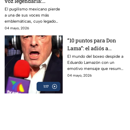
voz legendaria:
Eduardo Lamazón
El pugilismo mexicano pierde
a una de sus voces más
emblemáticas, cuyo legado
marcó a generaciones.
04 mayo, 2026
“10 puntos para Don
Lama”: el adiós a
Eduardo Lamazón
El mundo del boxeo despide a
Eduardo Lamazón con un
emotivo mensaje que resume
su legado imborrable.
04 mayo, 2026
1:17