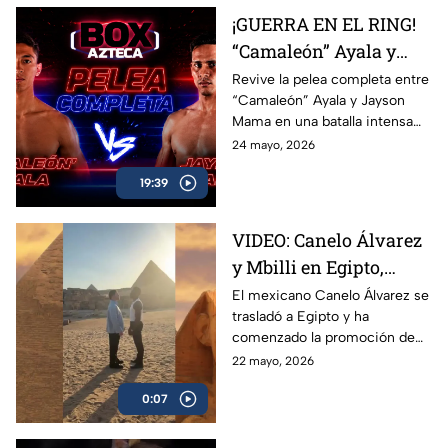
en una función imperdible de
¡GUERRA EN EL RING!
Box Azteca.
“Camaleón” Ayala y
Jayson Mama se
Revive la pelea completa entre
“Camaleón” Ayala y Jayson
dieron con todo
Mama en una batalla intensa
llena de golpes, emoción y
24 mayo, 2026
momentos espectaculares
19:39
arriba del ring.
VIDEO: Canelo Álvarez
y Mbilli en Egipto,
tienen primer cara a
El mexicano Canelo Álvarez se
trasladó a Egipto y ha
cara
comenzado la promoción de
su combate ante el francés
22 mayo, 2026
Christian Mbilli que sucederá
0:07
en el mes de septiembre.