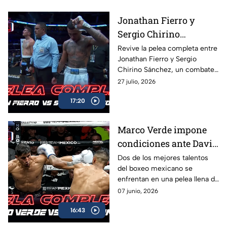
Jonathan Fierro y
Sergio Chirino
protagonizan una
Revive la pelea completa entre
Jonathan Fierro y Sergio
guerra sobre el ring
Chirino Sánchez, un combate
lleno de intensidad,
27 julio, 2026
intercambio de golpes y
17:20
emociones de principio a fin.
Marco Verde impone
condiciones ante David
Camacho en una
Dos de los mejores talentos
del boxeo mexicano se
intensa batalla de Box
enfrentan en una pelea llena de
Azteca
acción, potencia y grandes
07 junio, 2026
intercambios. Revive el
16:43
combate completo entre
Marco Verde y David Camacho