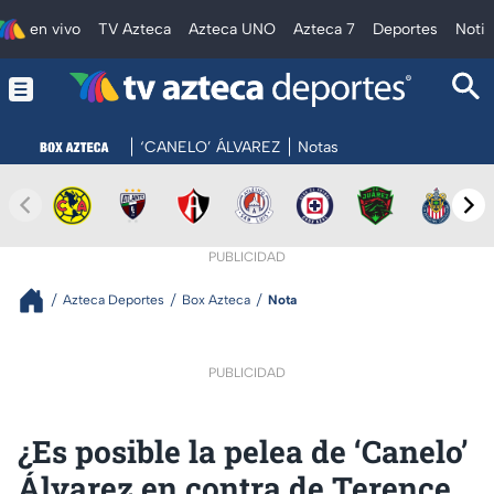
en vivo
TV Azteca
Azteca UNO
Azteca 7
Deportes
Notic
‘CANELO’ ÁLVAREZ
Notas
PUBLICIDAD
Azteca Deportes
Box Azteca
Nota
PUBLICIDAD
¿Es posible la pelea de ‘Canelo’
Álvarez en contra de Terence