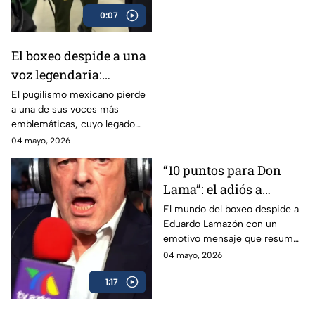
0:07
El boxeo despide a una
voz legendaria:
Eduardo Lamazón
El pugilismo mexicano pierde
a una de sus voces más
emblemáticas, cuyo legado
marcó a generaciones.
04 mayo, 2026
“10 puntos para Don
Lama”: el adiós a
Eduardo Lamazón
El mundo del boxeo despide a
Eduardo Lamazón con un
emotivo mensaje que resume
su legado imborrable.
04 mayo, 2026
1:17