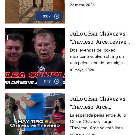
su combate ante el francés
22 mayo, 2026
Christian Mbilli que sucederá
0:07
en el mes de septiembre.
Julio César Chávez vs
‘Travieso’ Arce: revive
la pelea completa en
Dos leyendas del boxeo
mexicano vuelven al ring en
Box Azteca
una pelea llena de nostalgia,
emoción y grandes momentos
10 mayo, 2026
para los aficionados.
11:13
Julio César Chávez vs
‘Travieso’ Arce
cumplen con la
La esperada pelea entre Julio
César Chávez y Jorge
báscula; habrá pelea en
‘Travieso’ Arce ya está lista
Box Azteca
luego de que ambos superaran
09 mayo, 2026