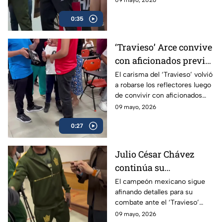
sin problemas la báscula.
0:35
‘Travieso’ Arce convive
con aficionados previo
a su esperado combate
El carisma del ‘Travieso’ volvió
a robarse los reflectores luego
de convivir con aficionados
antes de subir al ring.
09 mayo, 2026
0:27
Julio César Chávez
continúa su
preparación para
El campeón mexicano sigue
afinando detalles para su
enfrentar al ‘Travieso’
combate ante el ‘Travieso’
Arce
Arce
09 mayo, 2026