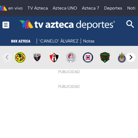
en vivo
TV Azteca
Azteca UNO
Azteca 7
Deportes
Notic
‘CANELO’ ÁLVAREZ
Notas
PUBLICIDAD
PUBLICIDAD