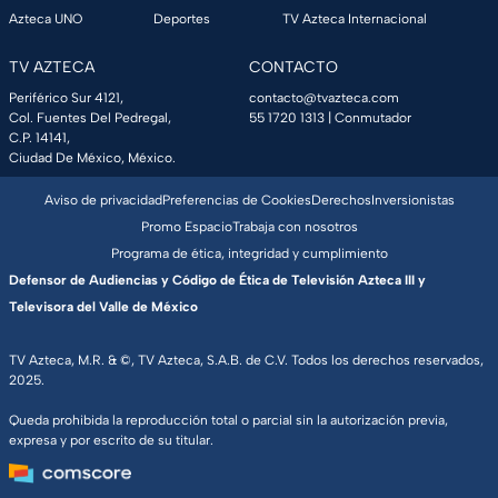
Azteca UNO
Deportes
TV Azteca Internacional
TV AZTECA
CONTACTO
Periférico Sur 4121,
contacto@tvazteca.com
Col. Fuentes Del Pedregal,
55 1720 1313
| Conmutador
C.P. 14141,
Ciudad De México, México.
Aviso de privacidad
Preferencias de Cookies
Derechos
Inversionistas
Promo Espacio
Trabaja con nosotros
Programa de ética, integridad y cumplimiento
Defensor de Audiencias y Código de Ética de Televisión Azteca III y
Televisora del Valle de México
TV Azteca, M.R. & ©, TV Azteca, S.A.B. de C.V. Todos los derechos reservados,
2025.
Queda prohibida la reproducción total o parcial sin la autorización previa,
expresa y por escrito de su titular.