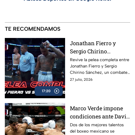
TE RECOMENDAMOS
Jonathan Fierro y
Sergio Chirino
protagonizan una
Revive la pelea completa entre
Jonathan Fierro y Sergio
guerra sobre el ring
Chirino Sánchez, un combate
lleno de intensidad,
27 julio, 2026
intercambio de golpes y
17:20
emociones de principio a fin.
Marco Verde impone
condiciones ante David
Camacho en una
Dos de los mejores talentos
del boxeo mexicano se
intensa batalla de Box