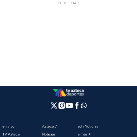
PUBLICIDAD
en vivo
Azteca 7
adn Noticias
TV Azteca
Noticias
a más +