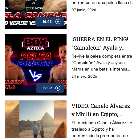
enfrentan en una pelea llena de
Azteca
acción, potencia y grandes
07 junio, 2026
intercambios. Revive el
16:43
combate completo entre
Marco Verde y David Camacho
en una función imperdible de
¡GUERRA EN EL RING!
Box Azteca.
“Camaleón” Ayala y
Jayson Mama se
Revive la pelea completa entre
“Camaleón” Ayala y Jayson
dieron con todo
Mama en una batalla intensa
llena de golpes, emoción y
24 mayo, 2026
momentos espectaculares
19:39
arriba del ring.
VIDEO: Canelo Álvarez
y Mbilli en Egipto,
tienen primer cara a
El mexicano Canelo Álvarez se
trasladó a Egipto y ha
cara
comenzado la promoción de