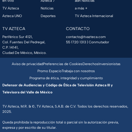
en vivo
Azteca 7
adn Noticias
TV Azteca
Noticias
a más +
Azteca UNO
Deportes
TV Azteca Internacional
TV AZTECA
CONTACTO
Periférico Sur 4121,
contacto@tvazteca.com
Col. Fuentes Del Pedregal,
55 1720 1313
| Conmutador
C.P. 14141,
Ciudad De México, México.
Aviso de privacidad
Preferencias de Cookies
Derechos
Inversionistas
Promo Espacio
Trabaja con nosotros
Programa de ética, integridad y cumplimiento
Defensor de Audiencias y Código de Ética de Televisión Azteca III y
Televisora del Valle de México
TV Azteca, M.R. & ©, TV Azteca, S.A.B. de C.V. Todos los derechos reservados,
2025.
Queda prohibida la reproducción total o parcial sin la autorización previa,
expresa y por escrito de su titular.