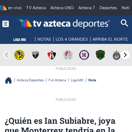
en vivo
TV Azteca
Azteca UNO
Azteca 7
Deportes
Notic
NOTAS
LOS 4 GRANDES
ARRIBA EL NORTE
PUBLICIDAD
Azteca Deportes
Fut Azteca
Liga MX
Nota
PUBLICIDAD
¿Quién es Ian Subiabre, joya
que Monterrey tendría en la