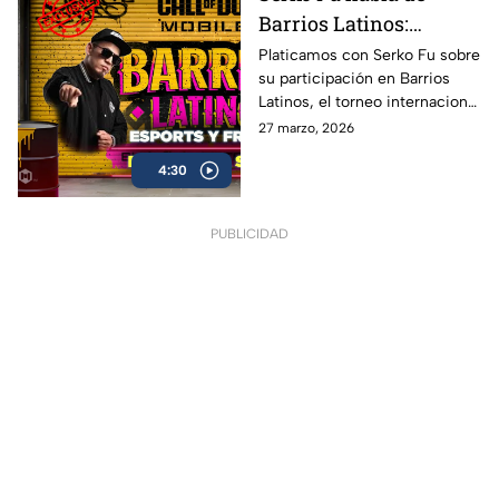
Barrios Latinos:
esports, freestyle y Call
Platicamos con Serko Fu sobre
su participación en Barrios
of Duty Mobile |
Latinos, el torneo internacional
Entrevista AZE
de Call of Duty: Mobile que
27 marzo, 2026
mezcla la adrenalina de los
4:30
esports con la cultura del
freestyle
PUBLICIDAD