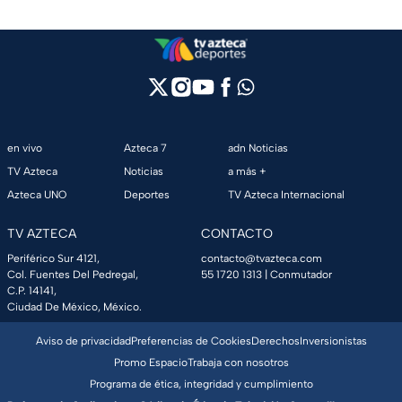
en vivo
Azteca 7
adn Noticias
TV Azteca
Noticias
a más +
Azteca UNO
Deportes
TV Azteca Internacional
TV AZTECA
CONTACTO
Periférico Sur 4121,
contacto@tvazteca.com
Col. Fuentes Del Pedregal,
55 1720 1313
| Conmutador
C.P. 14141,
Ciudad De México, México.
Aviso de privacidad
Preferencias de Cookies
Derechos
Inversionistas
Promo Espacio
Trabaja con nosotros
Programa de ética, integridad y cumplimiento