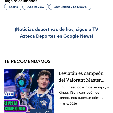
Tags relacionados
Sports
Aze Review
Comunidad y Lo Nuevo
¡Noticias deportivas de hoy, sigue a TV
Azteca Deportes en Google News!
TE RECOMENDAMOS
Leviatán es campeón
del Valorant Master
Londres 2026 |
Onur, head coach del equipo, y
Kingg, IGL y campeón del
Entrevista con Onur y
torneo, nos cuentan cómo
Kingg
vivieron el camino hacia el
14 julio, 2026
título, las claves de la victoria,