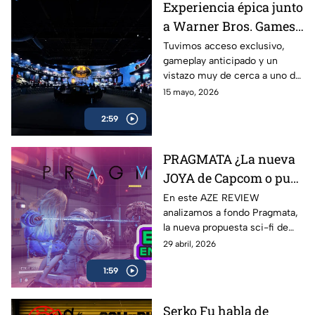
Experiencia épica junto
a Warner Bros. Games
antes del estreno de
Tuvimos acceso exclusivo,
gameplay anticipado y un
LEGO Batman: El
vistazo muy de cerca a uno de
Legado del Caballero de
los lanzamientos más
15 mayo, 2026
la Noche
esperados para fans de
2:59
Batman y LEGO: LEGO
Batman: El Legado del
Caballero de la Noche
PRAGMATA ¿La nueva
JOYA de Capcom o pura
expectativa? | AZE
En este AZE REVIEW
analizamos a fondo Pragmata,
Review
la nueva propuesta sci-fi de
Capcom que ha generado
29 abril, 2026
hype desde su anuncio
1:59
Serko Fu habla de