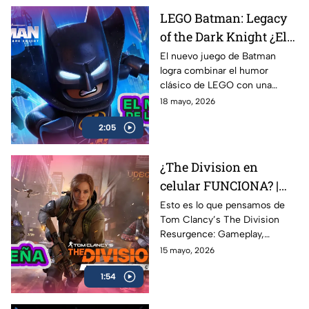
Roblox, Minecraft y Fortnite, y
LEGO Batman: Legacy
cómo Alternia busca redefinir
of the Dark Knight ¿El
el entretenimiento para las
nuevas generaciones
mejor de la franqucia? |
El nuevo juego de Batman
logra combinar el humor
AZE REVIEW
clásico de LEGO con una
aventura llena de acción,
18 mayo, 2026
referencias y nostalgia para los
2:05
fans del Caballero Oscuro.
¿The Division en
celular FUNCIONA? |
Probamos Tom
Esto es lo que pensamos de
Tom Clancy’s The Division
Clancy's The Division
Resurgence: Gameplay,
Resurgence AZE
gráficos, combate, mundo
15 mayo, 2026
Review
abierto y todo lo que necesitas
1:54
saber sobre uno de los
shooters más esperados en
celulares