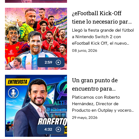
estar
¿eFootball Kick-Off
tiene lo necesario para
marcar el gol de la
Llegó la fiesta grande del fútbol
a Nintendo Switch 2 con
temporada? | AZE
eFootball Kick Off, el nuevo
Review
juego de Konami que busca
08 junio, 2026
reconectar con los fans que
2:59
crecieron jugando PES
Un gran punto de
encuentro para
conectar con más
Platicamos con Roberto
Hernández, Director de
gamers | Entrevista con
Producto en Outplay y vocero
Roberto Hernández
de Alternia, sobre el
29 mayo, 2026
crecimiento del gaming social
4:32
en México y Latinoamérica, el
impacto de plataformas como