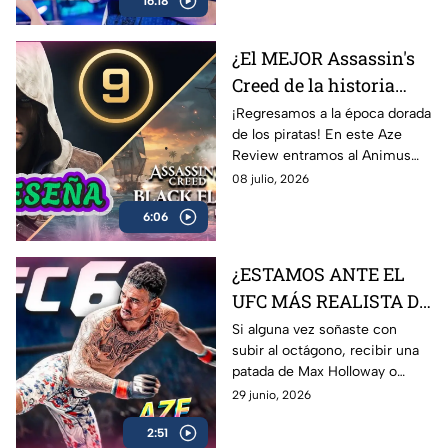
16:18
los momentos más
complicados del campeonato y
lo que significa este logro para
¿El MEJOR Assassin's
Latinoamérica.
Creed de la historia
regresó? 🏴‍☠️ | Reseña
¡Regresamos a la época dorada
de los piratas! En este Aze
Black Flag Resynced |
Review entramos al Animus
AZE Review
para analizar a fondo
08 julio, 2026
Assassin’s Creed Black Flag
6:06
Resynced, el esperado remake
de una de las joyas más
queridas de Ubisoft.
¿ESTAMOS ANTE EL
UFC MÁS REALISTA DE
LA HISTORIA? EA
Si alguna vez soñaste con
subir al octágono, recibir una
Sports UFC 6 | AZE
patada de Max Holloway o
Review
Islam Makhachev y sobrevivir
29 junio, 2026
para contarlo… EA Sports UFC
2:51
6 es lo más cerca que vas a