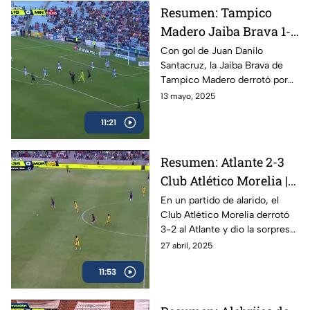
Resumen: Tampico
Madero Jaiba Brava 1-0
Mineros de Zacatecas |
Con gol de Juan Danilo
Santacruz, la Jaiba Brava de
Liga BBVA Expansión
Tampico Madero derrotó por
MX
marcador de 1-0 a los Mineros
13 mayo, 2025
de Zacatecas en la ida de las
11:21
semifinales.
Resumen: Atlante 2-3
Club Atlético Morelia |
Liga BBVA Expansión
En un partido de alarido, el
Club Atlético Morelia derrotó
MX, Clausura 2025
3-2 al Atlante y dio la sorpresa
en los cuartos de final del
27 abril, 2025
Clausura 2025 de la Liga BBVA
11:53
Expansión MX