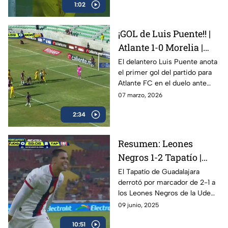
1:02
Expansión MX.
¡GOL de Luis Puente!! |
Atlante 1-0 Morelia |
Liga de Expansión MX
El delantero Luis Puente anota
el primer gol del partido para
Atlante FC en el duelo ante
Atlético Morelia dentro de la
07 marzo, 2026
Liga de Expansión MX. Con
2:34
esta anotación, Atlante toma
ventaja en un partido intenso
donde cada jugada puede
Resumen: Leones
marcar la diferencia.
Negros 1-2 Tapatío |
Campeón de
El Tapatío de Guadalajara
derrotó por marcador de 2-1 a
Campeones de la Liga
los Leones Negros de la UdeG
BBVA Expansión MX
y se proclamó campéon de
09 junio, 2025
campeones de la Liga BBVA
10:51
Expansión MX