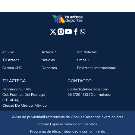
en vivo
Azteca 7
adn Noticias
TV Azteca
Noticias
a más +
Azteca UNO
Deportes
TV Azteca Internacional
TV AZTECA
CONTACTO
Periférico Sur 4121,
contacto@tvazteca.com
Col. Fuentes Del Pedregal,
55 1720 1313
| Conmutador
C.P. 14141,
Ciudad De México, México.
Aviso de privacidad
Preferencias de Cookies
Derechos
Inversionistas
Promo Espacio
Trabaja con nosotros
Programa de ética, integridad y cumplimiento