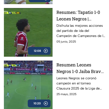
Resumen: Tapatio 1-0
Leones Negros |
Campeón de
Disfruta las mejores acciones
del partido de ida del
Campeones, Liga BBVA
Campeón de Campeones de la
Expansión MX, partido
Liga BBVA Expansión MX en
05 junio, 2025
de ida
donde el Tapatío derrotó a los
12:08
Leones Negros
Resumen Leones
Negros 1-0 Jaiba Brava
Tampico Madero | Final
Leones Negros se coronó
campeón en el torneo
Liga BBVA Expansión
Clausura 2025 de la Liga de
MX
Expansión, al derrotar en
25 mayo, 2025
penales al equipo de la Jaiba
10:20
Brava en el Estadio Jalisco.