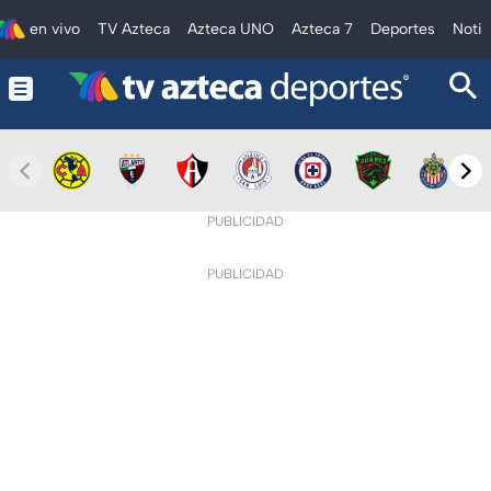
en vivo
TV Azteca
Azteca UNO
Azteca 7
Deportes
Notic
PUBLICIDAD
PUBLICIDAD