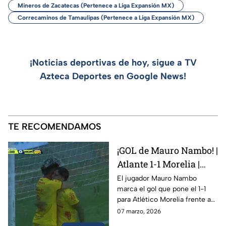
Mineros de Zacatecas (Pertenece a Liga Expansión MX)
Correcaminos de Tamaulipas (Pertenece a Liga Expansión MX)
¡Noticias deportivas de hoy, sigue a TV
Azteca Deportes en Google News!
TE RECOMENDAMOS
¡GOL de Mauro Nambo! |
Atlante 1-1 Morelia |
Liga de Expansión MX
El jugador Mauro Nambo
marca el gol que pone el 1-1
para Atlético Morelia frente a
Atlante FC en duelo
07 marzo, 2026
correspondiente a la Liga de