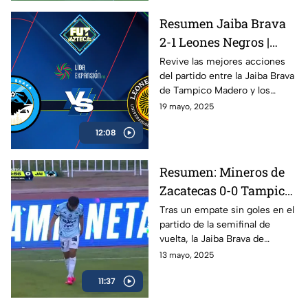
Resumen Jaiba Brava
2-1 Leones Negros |
Final de ida, Clausura
Revive las mejores acciones
del partido entre la Jaiba Brava
2025 de la Liga BBVA
de Tampico Madero y los
Expansión MX
Leones Negros de la UdeG en
19 mayo, 2025
la ida de la final de la Liga de
12:08
Expansión
Resumen: Mineros de
Zacatecas 0-0 Tampico
Madero Jaiba Brava |
Tras un empate sin goles en el
partido de la semifinal de
Liga BBVA Expansión
vuelta, la Jaiba Brava de
MX
Tampico Madero pasó a la final
13 mayo, 2025
del Clausura 2025 de la Liga
11:37
BBVA Expansión MX