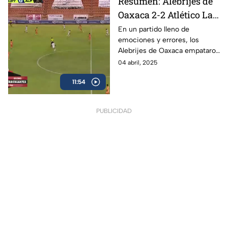
Resumen: Alebrijes de
Oaxaca 2-2 Atlético La
Paz | Liga BBVA
En un partido lleno de
emociones y errores, los
Expansión MX
Alebrijes de Oaxaca empataron
Clausura 2025
a dos anotaciones con Atlético
04 abril, 2025
La Paz en la Jornada 13 de la
11:54
Liga de Expansión.
PUBLICIDAD