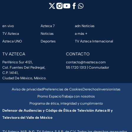
en vivo
Azteca 7
adn Noticias
TV Azteca
Noticias
a más +
Azteca UNO
Deportes
TV Azteca Internacional
TV AZTECA
CONTACTO
Periférico Sur 4121,
contacto@tvazteca.com
Col. Fuentes Del Pedregal,
55 1720 1313
| Conmutador
C.P. 14141,
Ciudad De México, México.
Aviso de privacidad
Preferencias de Cookies
Derechos
Inversionistas
Promo Espacio
Trabaja con nosotros
Programa de ética, integridad y cumplimiento
Defensor de Audiencias y Código de Ética de Televisión Azteca III y
Televisora del Valle de México
TV Azteca, M.R. & ©, TV Azteca, S.A.B. de C.V. Todos los derechos reservados,