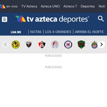
en vivo
TV Azteca
Azteca UNO
Azteca 7
Deportes
Notic
NOTAS
LOS 4 GRANDES
ARRIBA EL NORTE
PUBLICIDAD
PUBLICIDAD