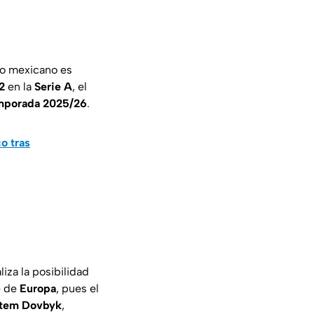
ro mexicano es
2
en la
Serie A
, el
mporada 2025/26
.
o tras
aliza la posibilidad
e de
Europa
, pues el
tem Dovbyk
,