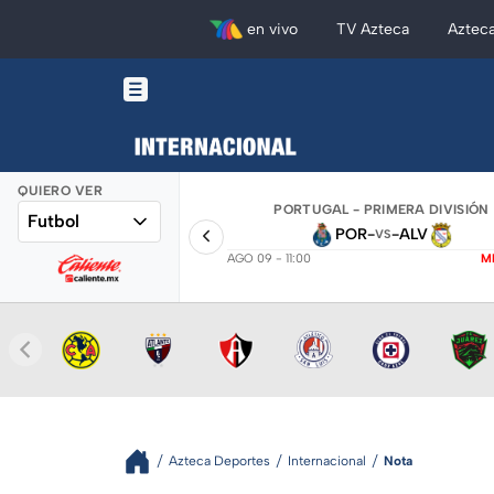
en vivo
TV Azteca
Aztec
QUIERO VER
PORTUGAL - PRIMERA DIVISIÓN
Futbol
POR
-
-
ALV
VS
AGO 09 - 11:00
M
Azteca Deportes
Internacional
Nota