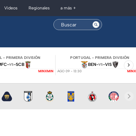
Regionales
Videos
a más +
 - PRIMERA DIVISIÓN
PORTUGAL - PRIMERA DIVISIÓN
MFC
-
-
SCB
BEN
-
-
VIS
VS
VS
MINXMIN
AGO 09 - 13:30
MINX