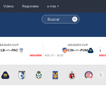
Regionales
Videos
a más +
LEAGUES CUP
LEAGUES CUP
CLB
-
-
PAC
CIN
-
-
PUM
VS
VS
MINXMIN
AGO 07 - 18:00
MINX