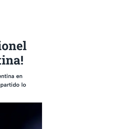
ionel
ina!
entina en
 partido lo