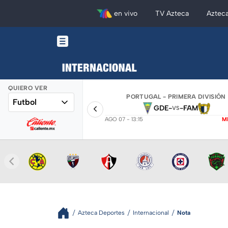
en vivo
TV Azteca
Aztec
QUIERO VER
PORTUGAL - PRIMERA DIVISIÓN
Futbol
GDE
-
-
FAM
VS
AGO 07 - 13:15
M
Azteca Deportes
Internacional
Nota