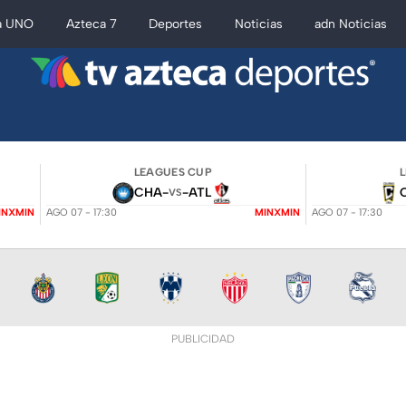
a UNO
Azteca 7
Deportes
Noticias
adn Noticias
LEAGUES CUP
CHA
-
-
ATL
VS
INXMIN
AGO 07 - 17:30
MINXMIN
AGO 07 - 17:30
PUBLICIDAD