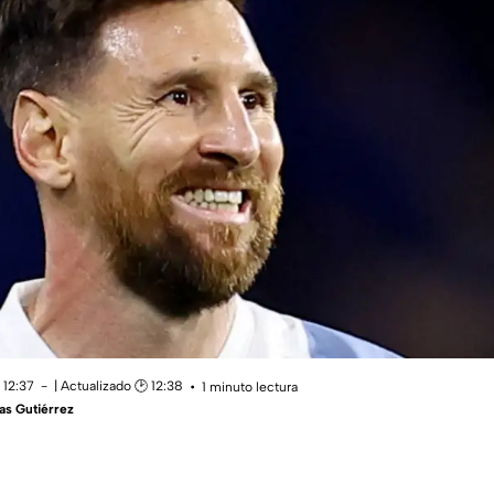
 12:37
| Actualizado 🕑 12:38
1 minuto lectura
as Gutiérrez